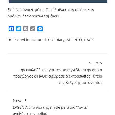
Εκεί δεν άνοιξε μύτη. Οι φίλαθλοι των αντίπαλων
ομάδων ήταν αγκαλιασμένοι».
Facebook
Twitter
Email
Copy
Messenger
Link
Posted in
Featured
,
G-G Diary
,
ALL INFO
,
ΠΑΟΚ
Prev
Την έκπληξή του για την καταγγελία στην οποία
προχώρησε ο ΠΑΟΚ εξέφρασε ο εκπρόσωπος Τύπου
της βελγικής αστυνομίας
Next
EVGENIA : Το νέο της single με τίτλο “Άιντε”
ανεβάζει τον ρυθμό