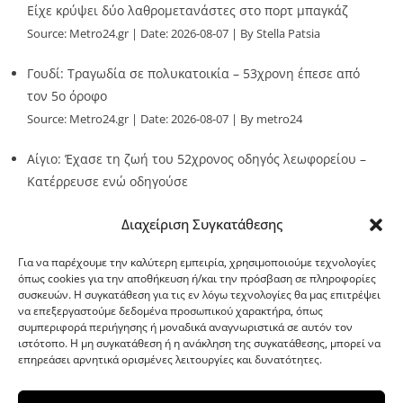
Είχε κρύψει δύο λαθρομετανάστες στο πορτ μπαγκάζ
Source:
Metro24.gr
Date: 2026-08-07
By Stella Patsia
Γουδί: Τραγωδία σε πολυκατοικία – 53χρονη έπεσε από
τον 5ο όροφο
Source:
Metro24.gr
Date: 2026-08-07
By metro24
Αίγιο: Έχασε τη ζωή του 52χρονος οδηγός λεωφορείου –
Κατέρρευσε ενώ οδηγούσε
Source:
Metro24.gr
Date: 2026-08-07
By metro24
Διαχείριση Συγκατάθεσης
Για να παρέχουμε την καλύτερη εμπειρία, χρησιμοποιούμε τεχνολογίες
όπως cookies για την αποθήκευση ή/και την πρόσβαση σε πληροφορίες
συσκευών. Η συγκατάθεση για τις εν λόγω τεχνολογίες θα μας επιτρέψει
να επεξεργαστούμε δεδομένα προσωπικού χαρακτήρα, όπως
G-point.gr
συμπεριφορά περιήγησης ή μοναδικά αναγνωριστικά σε αυτόν τον
ιστότοπο. Η μη συγκατάθεση ή η ανάκληση της συγκατάθεσης, μπορεί να
επηρεάσει αρνητικά ορισμένες λειτουργίες και δυνατότητες.