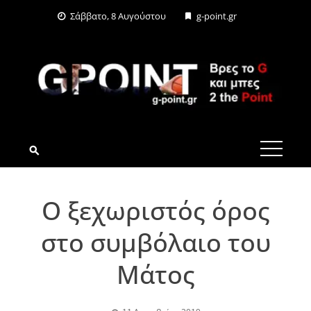
Skip
Σάββατο, 8 Αυγούστου
g-point.gr
to
content
G-POINT.GR
Ο ξεχωριστός όρος
στο συμβόλαιο του
Μάτος