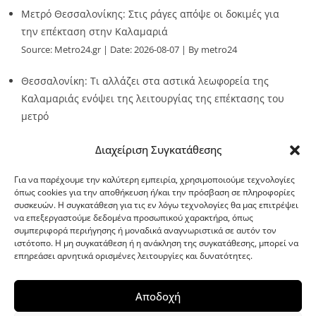
Μετρό Θεσσαλονίκης: Στις ράγες απόψε οι δοκιμές για
την επέκταση στην Καλαμαριά
Source:
Metro24.gr
Date: 2026-08-07
By metro24
Θεσσαλονίκη: Τι αλλάζει στα αστικά λεωφορεία της
Καλαμαριάς ενόψει της λειτουργίας της επέκτασης του
μετρό
Source:
Metro24.gr
Date: 2026-08-07
By metro24
Διαχείριση Συγκατάθεσης
Για να παρέχουμε την καλύτερη εμπειρία, χρησιμοποιούμε τεχνολογίες
όπως cookies για την αποθήκευση ή/και την πρόσβαση σε πληροφορίες
συσκευών. Η συγκατάθεση για τις εν λόγω τεχνολογίες θα μας επιτρέψει
να επεξεργαστούμε δεδομένα προσωπικού χαρακτήρα, όπως
G-point.gr
συμπεριφορά περιήγησης ή μοναδικά αναγνωριστικά σε αυτόν τον
ιστότοπο. Η μη συγκατάθεση ή η ανάκληση της συγκατάθεσης, μπορεί να
επηρεάσει αρνητικά ορισμένες λειτουργίες και δυνατότητες.
Αποδοχή