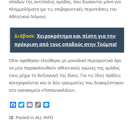
οπαδών της αντίπαλης ομάδας, που διώκονται μόνο για
πλημμελήματα (με τις επιβαρυντικές περιστάσεις του
Αθλητικού Νόμου).
Διάβασε
Χειροκρότημα και πίστη για την
πρόκριση από τους οπαδούς στην Τούμπα!
Όλοι αφέθηκαν ελεύθεροι με μοναδικό περιοριστικό όρο
να μην παρακολουθούν αθλητικούς αγώνες της ομάδας
τους μέχρι τη διεξαγωγή της δίκης. Για τις ίδιες πράξεις
κατηγορούνται και οι δύο τραυματίες που διακομίστηκαν
στο νοσοκομείο «Παπανικολάου».
Facebook
Twitter
Email
Copy
Messenger
Link
Posted in
ALL INFO