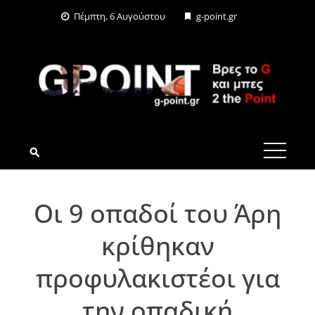
Skip
Πέμπτη, 6 Αυγούστου
g-point.gr
to
content
G-POINT.GR
Οι 9 οπαδοί του Άρη
κρίθηκαν
προφυλακιστέοι για
την οπαδική