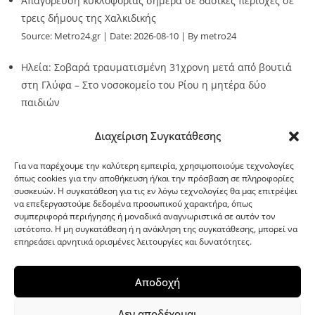
Απαγόρευση κυκλοφορίας σήμερα σε δασικές περιοχές σε
τρεις δήμους της Χαλκιδικής
Source:
Metro24.gr
Date: 2026-08-10
By metro24
Ηλεία: Σοβαρά τραυματισμένη 31χρονη μετά από βουτιά
στη Γλύφα – Στο νοσοκομείο του Ρίου η μητέρα δύο
παιδιών
Source:
Metro24.gr
Date: 2026-08-10
By metro24
Διαχείριση Συγκατάθεσης
Για να παρέχουμε την καλύτερη εμπειρία, χρησιμοποιούμε τεχνολογίες
όπως cookies για την αποθήκευση ή/και την πρόσβαση σε πληροφορίες
συσκευών. Η συγκατάθεση για τις εν λόγω τεχνολογίες θα μας επιτρέψει
να επεξεργαστούμε δεδομένα προσωπικού χαρακτήρα, όπως
G-point.gr
συμπεριφορά περιήγησης ή μοναδικά αναγνωριστικά σε αυτόν τον
ιστότοπο. Η μη συγκατάθεση ή η ανάκληση της συγκατάθεσης, μπορεί να
επηρεάσει αρνητικά ορισμένες λειτουργίες και δυνατότητες.
Αποδοχή
Δεν αποδέχομαι