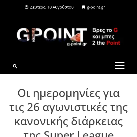
Skip
Δευτέρα, 10 Αυγούστου
g-point.gr
to
content
G-POINT.GR
Οι ημερομηνίες για
τις 26 αγωνιστικές της
κανονικής διάρκειας
της Super League