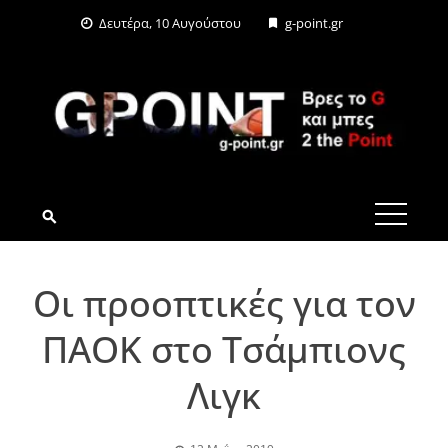
Skip
Δευτέρα, 10 Αυγούστου
g-point.gr
to
content
G-POINT.GR
Oι προοπτικές για τον
ΠΑΟΚ στο Τσάμπιονς
Λιγκ