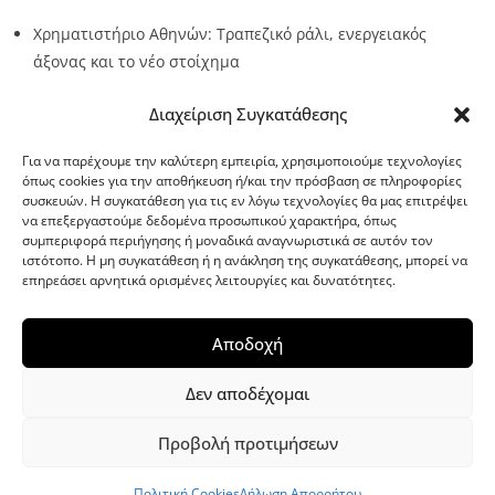
Χρηματιστήριο Αθηνών: Τραπεζικό ράλι, ενεργειακός
άξονας και το νέο στοίχημα
Source:
Metro24.gr
Date: 2026-08-10
By metro24
Διαχείριση Συγκατάθεσης
Για να παρέχουμε την καλύτερη εμπειρία, χρησιμοποιούμε τεχνολογίες
όπως cookies για την αποθήκευση ή/και την πρόσβαση σε πληροφορίες
συσκευών. Η συγκατάθεση για τις εν λόγω τεχνολογίες θα μας επιτρέψει
να επεξεργαστούμε δεδομένα προσωπικού χαρακτήρα, όπως
G-point.gr
συμπεριφορά περιήγησης ή μοναδικά αναγνωριστικά σε αυτόν τον
ιστότοπο. Η μη συγκατάθεση ή η ανάκληση της συγκατάθεσης, μπορεί να
επηρεάσει αρνητικά ορισμένες λειτουργίες και δυνατότητες.
Αποδοχή
Δεν αποδέχομαι
Προβολή προτιμήσεων
WordPress Theme
|
Viral News
by HashThemes
Πολιτική Cookies
Δήλωση Απορρήτου