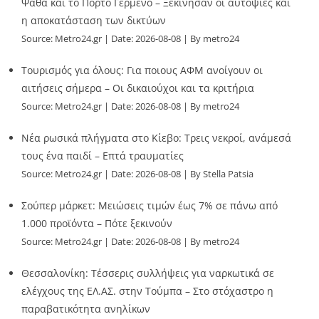
Ψάθα και το Πόρτο Γερμενό – Ξεκίνησαν οι αυτοψίες και
η αποκατάσταση των δικτύων
Source:
Metro24.gr
Date: 2026-08-08
By metro24
Τουρισμός για όλους: Για ποιους ΑΦΜ ανοίγουν οι
αιτήσεις σήμερα – Οι δικαιούχοι και τα κριτήρια
Source:
Metro24.gr
Date: 2026-08-08
By metro24
Νέα ρωσικά πλήγματα στο Κίεβο: Τρεις νεκροί, ανάμεσά
τους ένα παιδί – Επτά τραυματίες
Source:
Metro24.gr
Date: 2026-08-08
By Stella Patsia
Σούπερ μάρκετ: Μειώσεις τιμών έως 7% σε πάνω από
1.000 προϊόντα – Πότε ξεκινούν
Source:
Metro24.gr
Date: 2026-08-08
By metro24
Θεσσαλονίκη: Τέσσερις συλλήψεις για ναρκωτικά σε
ελέγχους της ΕΛ.ΑΣ. στην Τούμπα – Στο στόχαστρο η
παραβατικότητα ανηλίκων