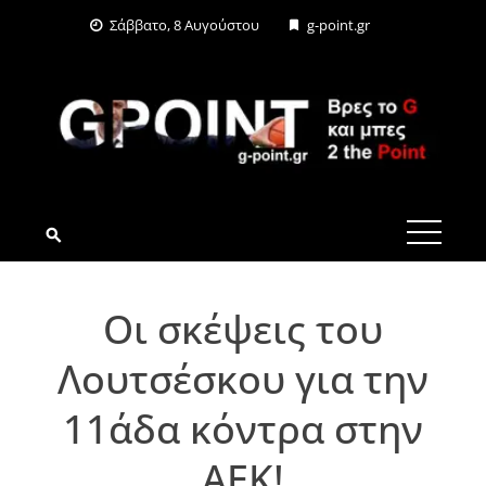
Skip
Σάββατο, 8 Αυγούστου
g-point.gr
to
content
G-POINT.GR
Οι σκέψεις του
Λουτσέσκου για την
11άδα κόντρα στην
ΑΕΚ!