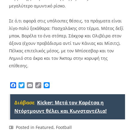
μεγαλύτερο αμυντικό ρίσκο.
Σε ό,τι αφορά στις υπόλοιπες θέσεις, τα πράγματα είναι
λίγο-πολύ ξεκάθαρα: Πασχαλάκης στο τέρμα, Μάτος δεξί
μπακ, Βαρέλα το ένα στόπερ, Σάκχοφ και Ολιβέιρα στον
άξονα (έχουν προβάδισμα αντί των Κάνιας και Μίσιτς),
Πέλκας επιτελικός μέσος, με τον Μπίσεσβαρ και τον
Λημνιό στα άκρα και τον Άκπομ στην κορυφή της
επίθεσης.
Facebook
Twitter
Email
Copy
Messenger
Link
Διάβασε
Kicker: Μετά τον Καρέτσα η
Ντόρτμουντ θέλει και Κωνσταντέλια!
Posted in
Featured
,
Football