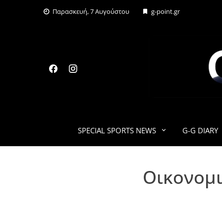
Skip
Παρασκευή, 7 Αυγούστου
g-point.gr
to
content
SPECIAL SPORTS NEWS
G-G DIARY
Οικονομι