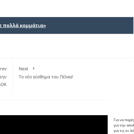
σε πολλά κομμάτια»
rev
Next
την
Το νέο αίσθημα του Πέλκα!
ΑΟΚ
Για να παρέ
για την απ
για τις εν 