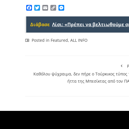
Facebook
Twitter
Email
Copy
Messenger
Link
Διάβασε
Λίσι: «Πρέπει να βελτιωθούμε 
Posted in
Featured
,
ALL INFO
P
Καθόλου ψύχραιμα, δεν πήρε ο Τούρκικος τύπος 
ήττα της Μπεσίκτας από τον Π