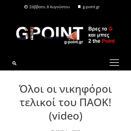
Skip
Σάββατο, 8 Αυγούστου
g-point.gr
to
content
G-POINT.GR
Όλοι οι νικηφόροι
τελικοί του ΠΑΟΚ!
(video)