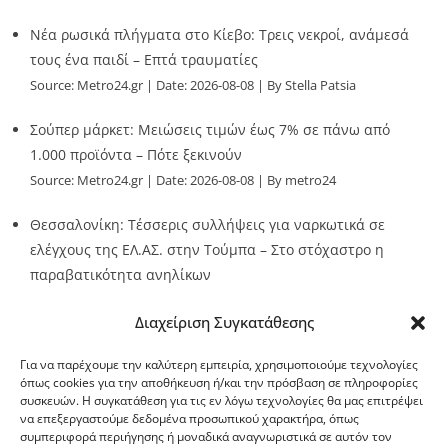
Νέα ρωσικά πλήγματα στο Κίεβο: Τρεις νεκροί, ανάμεσά
τους ένα παιδί – Επτά τραυματίες
Source:
Metro24.gr
Date: 2026-08-08
By Stella Patsia
Σούπερ μάρκετ: Μειώσεις τιμών έως 7% σε πάνω από
1.000 προϊόντα – Πότε ξεκινούν
Source:
Metro24.gr
Date: 2026-08-08
By metro24
Θεσσαλονίκη: Τέσσερις συλλήψεις για ναρκωτικά σε
ελέγχους της ΕΛ.ΑΣ. στην Τούμπα – Στο στόχαστρο η
παραβατικότητα ανηλίκων
Source:
Metro24.gr
Date: 2026-08-08
By metro24
Διαχείριση Συγκατάθεσης
Για να παρέχουμε την καλύτερη εμπειρία, χρησιμοποιούμε τεχνολογίες
όπως cookies για την αποθήκευση ή/και την πρόσβαση σε πληροφορίες
συσκευών. Η συγκατάθεση για τις εν λόγω τεχνολογίες θα μας επιτρέψει
να επεξεργαστούμε δεδομένα προσωπικού χαρακτήρα, όπως
G-point.gr
συμπεριφορά περιήγησης ή μοναδικά αναγνωριστικά σε αυτόν τον