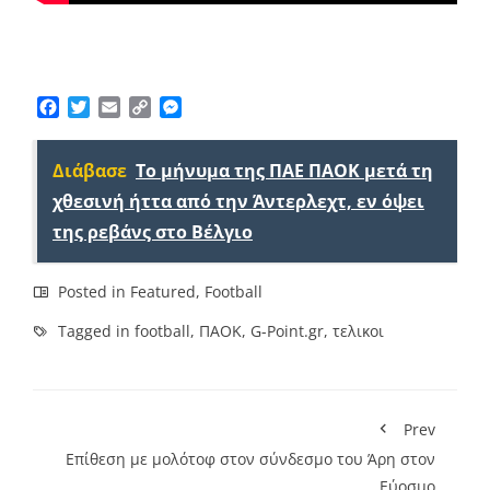
Facebook
Twitter
Email
Copy
Messenger
Link
Διάβασε
Το μήνυμα της ΠΑΕ ΠΑΟΚ μετά τη
χθεσινή ήττα από την Άντερλεχτ, εν όψει
της ρεβάνς στο Βέλγιο
Posted in
Featured
,
Football
Tagged in
football
,
ΠΑΟΚ
,
G-Point.gr
,
τελικοι
Prev
Επίθεση με μολότοφ στον σύνδεσμο του Άρη στον
Εύοσμο