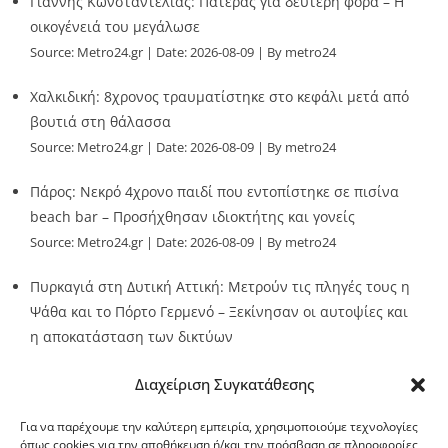
Γιάννης Κωνσταντέλιας: Πατέρας για δεύτερη φορά – Η
οικογένειά του μεγάλωσε
Source:
Metro24.gr
Date: 2026-08-09
By metro24
Χαλκιδική: 8χρονος τραυματίστηκε στο κεφάλι μετά από
βουτιά στη θάλασσα
Source:
Metro24.gr
Date: 2026-08-09
By metro24
Πάρος: Νεκρό 4χρονο παιδί που εντοπίστηκε σε πισίνα
beach bar – Προσήχθησαν ιδιοκτήτης και γονείς
Source:
Metro24.gr
Date: 2026-08-09
By metro24
Πυρκαγιά στη Δυτική Αττική: Μετρούν τις πληγές τους η
Ψάθα και το Πόρτο Γερμενό – Ξεκίνησαν οι αυτοψίες και
η αποκατάσταση των δικτύων
Source:
Metro24.gr
Date: 2026-08-08
By metro24
Διαχείριση Συγκατάθεσης
Για να παρέχουμε την καλύτερη εμπειρία, χρησιμοποιούμε τεχνολογίες
όπως cookies για την αποθήκευση ή/και την πρόσβαση σε πληροφορίες