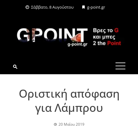
Skip
Σάββατο, 8 Αυγούστου
g-point.gr
to
content
G-POINT.GR
Οριστική απόφαση
για Λάμπρου
20 Μαΐου 2019