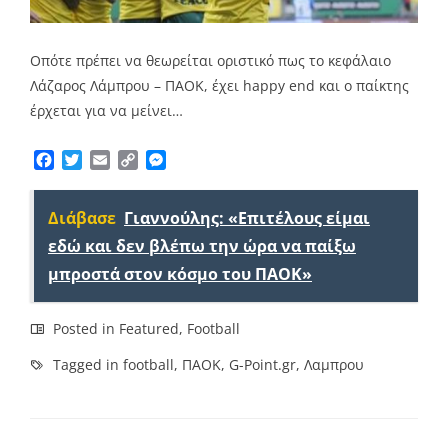
Οπότε πρέπει να θεωρείται οριστικό πως το κεφάλαιο
Λάζαρος Λάμπρου – ΠΑΟΚ, έχει happy end και ο παίκτης
έρχεται για να μείνει…
Facebook
Twitter
Email
Copy
Messenger
Link
Διάβασε
Γιαννούλης: «Επιτέλους είμαι
εδώ και δεν βλέπω την ώρα να παίξω
μπροστά στον κόσμο του ΠΑΟΚ»
Posted in
Featured
,
Football
Tagged in
football
,
ΠΑΟΚ
,
G-Point.gr
,
Λαμπρου