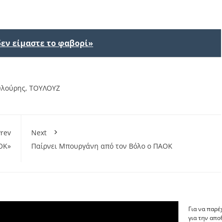
δεν είμαστε το φαβορί»
υλούρης
,
ΤΟΥΛΟΥΖ
rev
Next
ΟΚ»
Παίρνει Μπουργάνη από τον Βόλο ο ΠΑΟΚ
Για να παρέ
για την απ