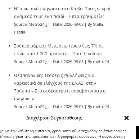
Νέα ρωσικά πλήγματα στο Κίεβο: Τρεις νεκροί,
ανάμεσά τους ένα παιδί – Επτά τραυματίες
Source:
Metro24.gr
Date: 2026-08-08
By Stella
Patsia
Σούπερ μάρκετ: Μειώσεις τιμών έως 7% σε
πάνω από 1.000 προϊόντα – Πότε ξεκινούν
Source:
Metro24.gr
Date: 2026-08-08
By metro24
Θεσσαλονίκη: Τέσσερις συλλήψεις για
ναρκωτικά σε ελέγχους της ΕΛ.ΑΣ. στην
Τούμπα – Στο στόχαστρο η παραβατικότητα
ανηλίκων
Source:
Metro24.gr
Date: 2026-08-08
By metro24
Διαχείριση Συγκατάθεσης
χουμε την καλύτερη εμπειρία, χρησιμοποιούμε τεχνολογίες όπως cookies
οθήκευση ή/και την πρόσβαση σε πληροφορίες συσκευών. Η συγκατάθεση