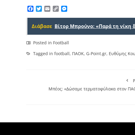
Facebook
Twitter
Email
Copy
Messenger
Link
Διάβασε
Βίτορ Μπρούνο: «Παρά τη νίκη 
Posted in
Football
Tagged in
football
,
ΠΑΟΚ
,
G-Point.gr
,
Ευθύμης Κο
P
Μπέος: «Δώσαμε τερματοφύλακα στον ΠΑ