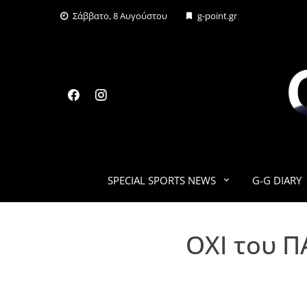
Skip
Σάββατο, 8 Αυγούστου
g-point.gr
to
content
SPECIAL SPORTS NEWS
G-G DIARY
OXI του Π