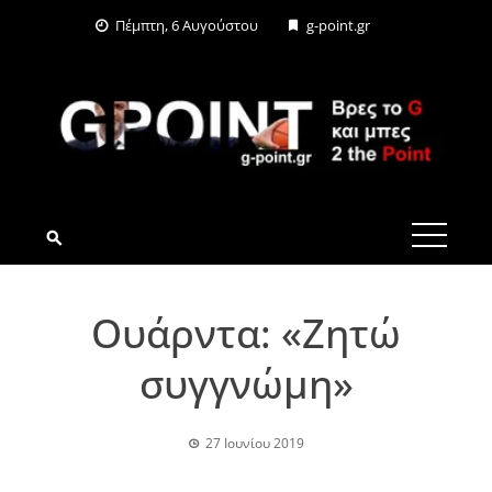
Skip
Πέμπτη, 6 Αυγούστου
g-point.gr
to
content
G-POINT.GR
Ουάρντα: «Ζητώ
συγγνώμη»
27 Ιουνίου 2019