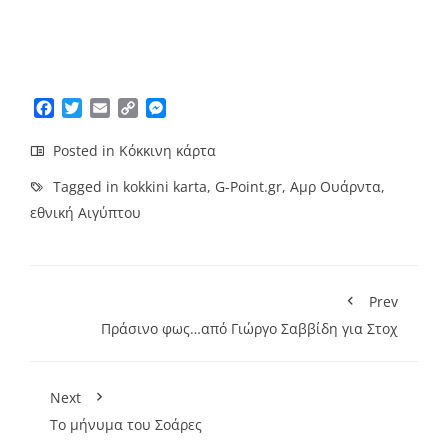
Facebook
Twitter
Email
Copy
Messenger
Link
Posted in
Κόκκινη κάρτα
Tagged in
kokkini karta
,
G-Point.gr
,
Αμρ Ουάρντα
,
εθνική Αιγύπτου
Prev
Πράσινο φως…από Γιώργο Σαββίδη για Στοχ
Next
Το μήνυμα του Σοάρες