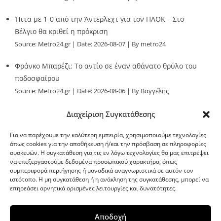
Ήττα με 1-0 από την Άντερλεχτ για τον ΠΑΟΚ – Στο
Βέλγιο θα κριθεί η πρόκριση
Source:
Metro24.gr
Date: 2026-08-07
By metro24
Φράνκο Μπαρέζι: Το αντίο σε έναν αθάνατο θρύλο του
ποδοσφαίρου
Source:
Metro24.gr
Date: 2026-08-06
By Βαγγέλης
Παλληκαράς
Διαχείριση Συγκατάθεσης
Για να παρέχουμε την καλύτερη εμπειρία, χρησιμοποιούμε τεχνολογίες
όπως cookies για την αποθήκευση ή/και την πρόσβαση σε πληροφορίες
συσκευών. Η συγκατάθεση για τις εν λόγω τεχνολογίες θα μας επιτρέψει
να επεξεργαστούμε δεδομένα προσωπικού χαρακτήρα, όπως
G-point.gr
συμπεριφορά περιήγησης ή μοναδικά αναγνωριστικά σε αυτόν τον
ιστότοπο. Η μη συγκατάθεση ή η ανάκληση της συγκατάθεσης, μπορεί να
επηρεάσει αρνητικά ορισμένες λειτουργίες και δυνατότητες.
Αποδοχή