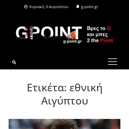
Skip
Κυριακή, 9 Αυγούστου
g-point.gr
to
content
G-POINT.GR
Ετικέτα:
εθνική
Αιγύπτου