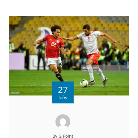
27
Ιούν
By G Point