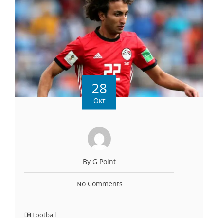
28
Οκτ
By G Point
No Comments
Football