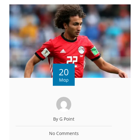
20
Μαρ
By G Point
No Comments