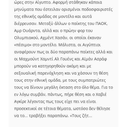
ώρες στην Αίγυπτο. Αφορμή στάθηκαν κάποια
μηνύματα που έστειλαν ορισμένοι ποδοσφαιριστές
της εθνικής ομάδας σε μοντέλο και αυτά
διέρρευσαν. Μεταξύ άλλων ο παίκτης του ΠΑΟΚ,
Αμρ Ουάρντα, αλλά και ο πρώην φορ του
Ολυμπιακού, Αχμέντ Χασάν, οι οποίοι έκαναν
«πέσιμο» στο μοντέλο. Μάλιστα, οι Αιγύπτιοι
αναφέρουν πως οι δύο παραπάνω παίκτες αλλά και
οι Μαχμούντ Χαμντί Αλ Γουένς και Αϊμάν Ασράφ
μπορούν να κατηγορηθούν ακόμη και με
σεξουαλική παρενόχληση και να χάσουν τη θέση
τους στην εθνική ομάδα, με τους συμπατριώτες
τους να δίνουν μεγάλη έκταση στο όλο θέμα. Για το
εν λόγω συμβάν, πάντως, πήρε θέση και ο Χαβιέ
Αγκίρε λέγοντας πως τους είχε πει να είναι
προσεκτικοί σε τέτοια θέματα, ωστόσο δεν θέλησε
να το... τραβήξει παραπάνω. «Τους ζήτ...