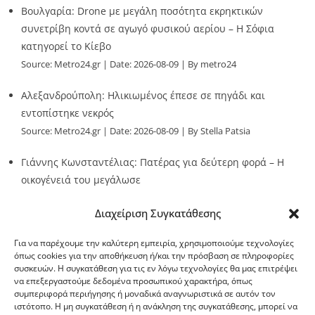
Βουλγαρία: Drone με μεγάλη ποσότητα εκρηκτικών
συνετρίβη κοντά σε αγωγό φυσικού αερίου – Η Σόφια
κατηγορεί το Κίεβο
Source:
Metro24.gr
Date: 2026-08-09
By metro24
Αλεξανδρούπολη: Ηλικιωμένος έπεσε σε πηγάδι και
εντοπίστηκε νεκρός
Source:
Metro24.gr
Date: 2026-08-09
By Stella Patsia
Γιάννης Κωνσταντέλιας: Πατέρας για δεύτερη φορά – Η
οικογένειά του μεγάλωσε
Source:
Metro24.gr
Date: 2026-08-09
By metro24
Διαχείριση Συγκατάθεσης
Για να παρέχουμε την καλύτερη εμπειρία, χρησιμοποιούμε τεχνολογίες
όπως cookies για την αποθήκευση ή/και την πρόσβαση σε πληροφορίες
συσκευών. Η συγκατάθεση για τις εν λόγω τεχνολογίες θα μας επιτρέψει
να επεξεργαστούμε δεδομένα προσωπικού χαρακτήρα, όπως
G-point.gr
συμπεριφορά περιήγησης ή μοναδικά αναγνωριστικά σε αυτόν τον
ιστότοπο. Η μη συγκατάθεση ή η ανάκληση της συγκατάθεσης, μπορεί να