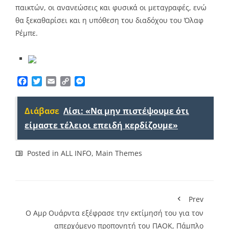
παικτών, οι ανανεώσεις και φυσικά οι μεταγραφές, ενώ
θα ξεκαθαρίσει και η υπόθεση του διαδόχου του Όλαφ
Ρέμπε.
Facebook
Twitter
Email
Copy
Messenger
Link
Διάβασε
Λίσι: «Να μην πιστέψουμε ότι
είμαστε τέλειοι επειδή κερδίζουμε»
Posted in
ALL INFO
,
Main Themes
Prev
Ο Αμρ Ουάρντα εξέφρασε την εκτίμησή του για τον
απερχόμενο προπονητή του ΠΑΟΚ, Πάμπλο