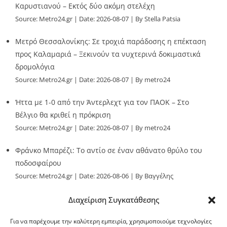
Καρυστιανού – Εκτός δύο ακόμη στελέχη
Source:
Metro24.gr
Date: 2026-08-07
By Stella Patsia
Μετρό Θεσσαλονίκης: Σε τροχιά παράδοσης η επέκταση
προς Καλαμαριά – Ξεκινούν τα νυχτερινά δοκιμαστικά
δρομολόγια
Source:
Metro24.gr
Date: 2026-08-07
By metro24
Ήττα με 1-0 από την Άντερλεχτ για τον ΠΑΟΚ – Στο
Βέλγιο θα κριθεί η πρόκριση
Source:
Metro24.gr
Date: 2026-08-07
By metro24
Φράνκο Μπαρέζι: Το αντίο σε έναν αθάνατο θρύλο του
ποδοσφαίρου
Source:
Metro24.gr
Date: 2026-08-06
By Βαγγέλης
Παλληκαράς
Διαχείριση Συγκατάθεσης
Για να παρέχουμε την καλύτερη εμπειρία, χρησιμοποιούμε τεχνολογίες