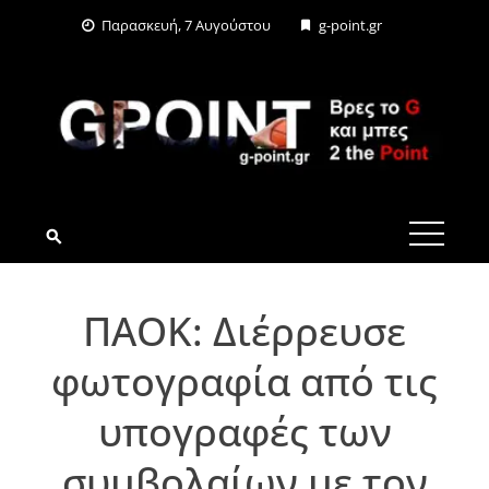
Skip
Παρασκευή, 7 Αυγούστου
g-point.gr
to
content
G-POINT.GR
ΠΑΟΚ: Διέρρευσε
φωτογραφία από τις
υπογραφές των
συμβολαίων με τον