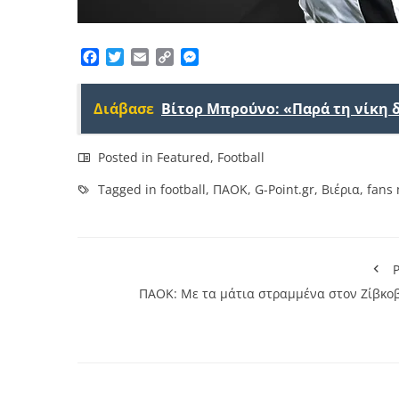
Facebook
Twitter
Email
Copy
Messenger
Link
Διάβασε
Βίτορ Μπρούνο: «Παρά τη νίκη 
Posted in
Featured
,
Football
Tagged in
football
,
ΠΑΟΚ
,
G-Point.gr
,
Βιέρια
,
fans
P
ΠΑΟΚ: Με τα μάτια στραμμένα στον Ζίβκοβ