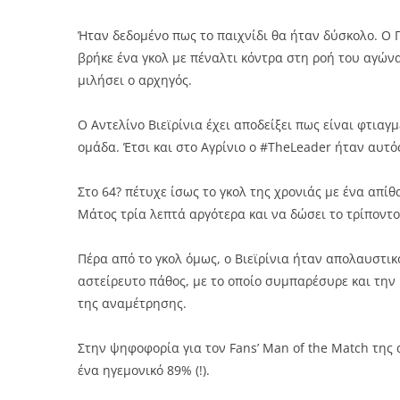
Ήταν δεδομένο πως το παιχνίδι θα ήταν δύσκολο. Ο 
βρήκε ένα γκολ με πέναλτι κόντρα στη ροή του αγώνα
μιλήσει ο αρχηγός.
Ο Αντελίνο Βιεϊρίνια έχει αποδείξει πως είναι φτιαγ
ομάδα. Έτσι και στο Αγρίνιο ο #TheLeader ήταν αυτ
Στο 64? πέτυχε ίσως το γκολ της χρονιάς με ένα απίθ
Μάτος τρία λεπτά αργότερα και να δώσει το τρίποντ
Πέρα από το γκολ όμως, ο Βιεϊρίνια ήταν απολαυστικό
αστείρευτο πάθος, με το οποίο συμπαρέσυρε και την
της αναμέτρησης.
Στην ψηφοφορία για τον Fans’ Man of the Match της
ένα ηγεμονικό 89% (!).