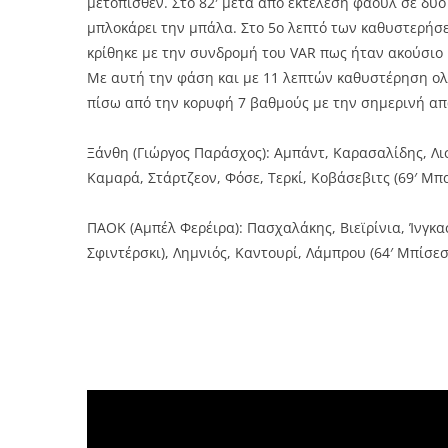
μετόπισθεν. Στο 82′ μετά από εκτέλεση φάουλ σε δυ
μπλοκάρει την μπάλα. Στο 5ο λεπτό των καθυστερήσε
κρίθηκε με την συνδρομή του VAR πως ήταν ακούσιο 
Με αυτή την φάση και με 11 λεπτών καθυστέρηση ο
πίσω από την κορυφή 7 βαθμούς με την σημερινή α
Ξάνθη (Γιώργος Παράσχος): Αμπάντ, Καρασαλίδης, Λι
Καμαρά, Στάρτζεον, Φόσε, Τερκί, Κοβάσεβιτς (69′ Μπα
ΠΑΟΚ (Αμπέλ Φερέιρα): Πασχαλάκης, Βιεϊρίνια, Ίνγκασ
Σφιντέρσκι), Λημνιός, Καντουρί, Λάμπρου (64′ Μπίσε