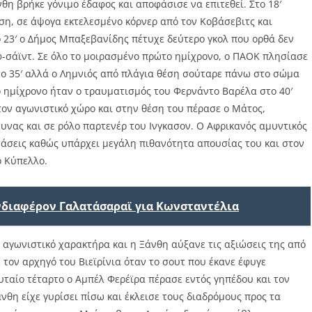
θη βρήκε γόνιμο έδαφος και αποφάσισε να επιτεθεί. Στο 18′
ση, σε άψογα εκτελεσμένο κόρνερ από τον Κοβάσεβιτς και
23′ ο Δήμος Μπαξεβανίδης πέτυχε δεύτερο γκολ που ορθά δεν
-σάϊντ. Σε όλο το μοιρασμένο πρώτο ημίχρονο, ο ΠΑΟΚ πλησίασε
το 35′ αλλά ο Λημνιός από πλάγια θέση σούταρε πάνω στο σώμα
ο ημίχρονο ήταν ο τραυματισμός του Φερνάντο Βαρέλα στο 40′
τον αγωνιστικό χώρο και στην θέση του πέρασε ο Μάτος,
μυνας και σε ρόλο παρτενέρ του Ινγκασον. Ο Αφρικανός αμυντικός
τάσεις καθώς υπάρχει μεγάλη πιθανότητα απουσίας του και στον
ο Κύπελλο.
ενδιαφέρον Γαλατάσαραϊ για Κωνσταντέλια
αγωνιστικό χαρακτήρα και η Ξάνθη αύξανε τις αξιώσεις της από
με τον αρχηγό του Βιεϊρίνια όταν το σουτ που έκανε έφυγε
υταίο τέταρτο ο Αμπέλ Φερέϊρα πέρασε εντός γηπέδου και τον
νθη είχε γυρίσει πίσω και έκλεισε τους διαδρόμους προς τα