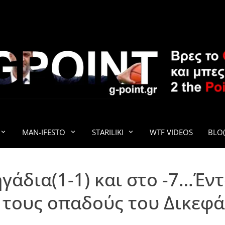
G-POINT
MAN-IFESTO
STARILIKI
WTF VIDEOS
BLO(
γάδια(1-1) και στο -7…Έν
 τους οπαδούς του Δικεφά