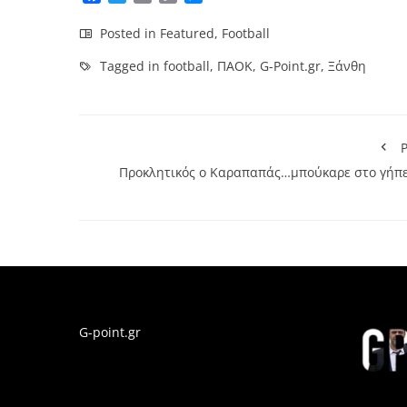
Link
Posted in
Featured
,
Football
Tagged in
football
,
ΠΑΟΚ
,
G-Point.gr
,
Ξάνθη
P
Προκλητικός ο Καραπαπάς…μπούκαρε στο γήπε
G-point.gr