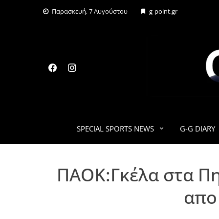
Skip
Παρασκευή, 7 Αυγούστου
g-point.gr
to
content
SPECIAL SPORTS NEWS
G-G DIARY
ΠΑΟΚ:Γκέλα στα Πη
απο