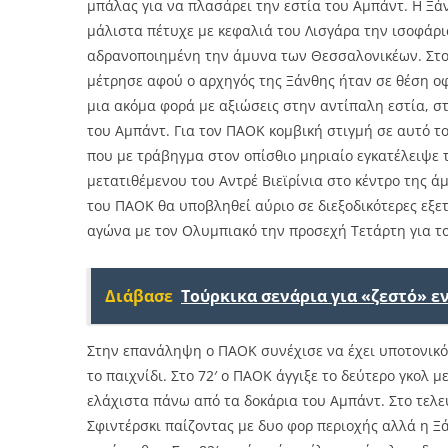
μπάλας για να πλασάρει την εστία του Αμπάντ. Η Ξάν
μάλιστα πέτυχε με κεφαλιά του Λισγάρα την ισοφάρι
αδρανοποιημένη την άμυνα των Θεσσαλονικέων. Στο 
μέτρησε αφού ο αρχηγός της Ξάνθης ήταν σε θέση οφ
μια ακόμα φορά με αξιώσεις στην αντίπαλη εστία, σ
του Αμπάντ. Για τον ΠΑΟΚ κομβική στιγμή σε αυτό τ
που με τράβηγμα στον οπίσθιο μηριαίο εγκατέλειψε 
μετατιθέμενου του Αντρέ Βιεϊρίνια στο κέντρο της ά
του ΠΑΟΚ θα υποβληθεί αύριο σε διεξοδικότερες εξε
αγώνα με τον Ολυμπιακό την προσεχή Τετάρτη για τ
Διάβασε
Τούρκικα σενάρια για «ζεστό» 
Στην επανάληψη ο ΠΑΟΚ συνέχισε να έχει υποτονικό 
το παιχνίδι. Στο 72′ ο ΠΑΟΚ άγγιξε το δεύτερο γκολ 
ελάχιστα πάνω από τα δοκάρια του Αμπάντ. Στο τελε
Σφιντέρσκι παίζοντας με δυο φορ περιοχής αλλά η Ξά