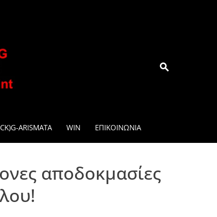
.GR
CK)G-ARISMATA
WIN
ΕΠΙΚΟΙΝΩΝΊΑ
τονες αποδοκμασίες
λου!