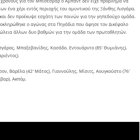
ο χρόνους για τον Μπίσεσβαρ ο Αμπάντ δεν είχε πρόβλημα να
ων ένα χέρι εντός περιοχής του αμυντικού της Ξάνθης Λισγάρα,
και δεν προέκυψε εσχάτη των ποινών για την γηπεδούχο ομάδα.
λοκληρώθηκε ο αγώνας στα Πηγάδια που άφησε τον Δικέφαλο
πώλεια άλλων δυο βαθμών για την ομάδα των πρωταθλητών.
σγάρας, Μπαξεβανίδης, Κασάδο, Εντουάρντο (85′ Θυμιάνης),
ριέντος).
ον, Βαρέλα (42′ Mάτος), Γιαννούλης, Μίσιτς, Αουγκούστο (76′
σβαρ), Ακπόμ.