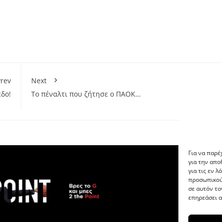
rev
Next
δο!
Το πέναλτι που ζήτησε ο ΠΑΟΚ…
Για να παρέ
για την απ
για τις εν 
προσωπικού
σε αυτόν το
επηρεάσει α