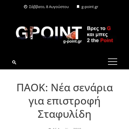
Skip
Σάββατο, 8 Αυγούστου
g-point.gr
to
content
G-POINT.GR
ΠΑΟΚ: Νέα σενάρια
για επιστροφή
Σταφυλίδη