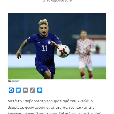
16 Απριλίου 2019
Facebook
Twitter
Email
Copy
Messenger
Link
Μετά τον σοβαρότατο τραυματισμό του Αντελίνο
Βιεϊρίνια, φούντωσαν οι φήμες για τον παίκτη της
Άουγκσμπουργκ (λήγει το συμβόλαιό του το καλοκαίρι),