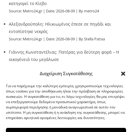
κατηγορεί το Κίεβο
Source:
Metro24.gr
Date: 2026-08-09
By metro24
Αλεξανδρούπολη: Ηλικιωμένος έπεσε σε πηγάδι και
εντοπίστηκε νεκρός
Source:
Metro24.gr
Date: 2026-08-09
By Stella Patsia
Γιάννης Κωνσταντέλιας: Πατέρας για δεύτερη φορά – Η
οικογένειά του μεγάλωσε
Source:
Metro24.gr
Date: 2026-08-09
By metro24
Διαχείριση Συγκατάθεσης
Για να παρέχουμε την καλύτερη εμπειρία, χρησιμοποιούμε τεχνολογίες
όπως cookies για την αποθήκευση ή/και την πρόσβαση σε πληροφορίες
συσκευών. Η συγκατάθεση για τις εν λόγω τεχνολογίες θα μας επιτρέψει
να επεξεργαστούμε δεδομένα προσωπικού χαρακτήρα, όπως
G-point.gr
συμπεριφορά περιήγησης ή μοναδικά αναγνωριστικά σε αυτόν τον
ιστότοπο. Η μη συγκατάθεση ή η ανάκληση της συγκατάθεσης, μπορεί να
επηρεάσει αρνητικά ορισμένες λειτουργίες και δυνατότητες.