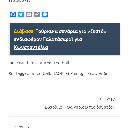
εξαιρετικές.
Facebook
Twitter
Email
Copy
Messenger
Link
Διάβασε
Τούρκικα σενάρια για «ζεστό»
ενδιαφέρον Γαλατάσαραϊ για
Κωνσταντέλια
Posted in
Featured
,
Football
Tagged in
football
,
ΠΑΟΚ
,
G-Point.gr
,
Σταφυλίδης
Prev
Βιεϊρίνια: «Θα γυρίσω πιο δυνατός»
Next