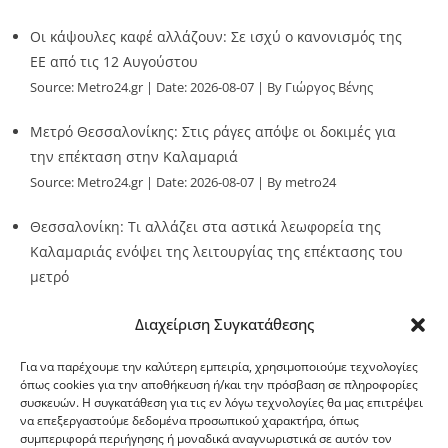
Οι κάψουλες καφέ αλλάζουν: Σε ισχύ ο κανονισμός της
ΕΕ από τις 12 Αυγούστου
Source:
Metro24.gr
Date: 2026-08-07
By Γιώργος Βένης
Μετρό Θεσσαλονίκης: Στις ράγες απόψε οι δοκιμές για
την επέκταση στην Καλαμαριά
Source:
Metro24.gr
Date: 2026-08-07
By metro24
Θεσσαλονίκη: Τι αλλάζει στα αστικά λεωφορεία της
Καλαμαριάς ενόψει της λειτουργίας της επέκτασης του
μετρό
Source:
Metro24.gr
Date: 2026-08-07
By metro24
Διαχείριση Συγκατάθεσης
Για να παρέχουμε την καλύτερη εμπειρία, χρησιμοποιούμε τεχνολογίες
όπως cookies για την αποθήκευση ή/και την πρόσβαση σε πληροφορίες
συσκευών. Η συγκατάθεση για τις εν λόγω τεχνολογίες θα μας επιτρέψει
να επεξεργαστούμε δεδομένα προσωπικού χαρακτήρα, όπως
G-point.gr
συμπεριφορά περιήγησης ή μοναδικά αναγνωριστικά σε αυτόν τον