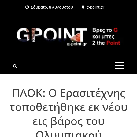
Skip
Σάββατο, 8 Αυγούστου
g-point.gr
to
content
G-POINT.GR
ΠΑΟΚ: Ο Ερασιτέχνης
τοποθετήθηκε εκ νέου
εις βάρος του
Ολυμπιακού