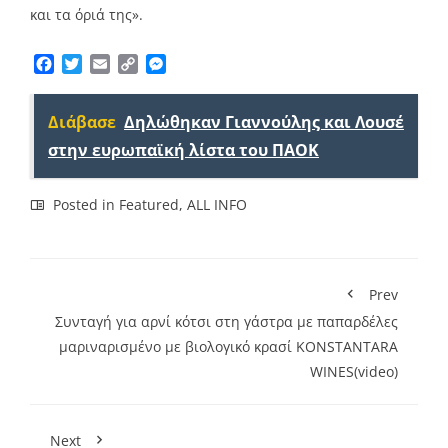
και τα όριά της».
Facebook
Twitter
Email
Copy
Messenger
Link
Διάβασε
Δηλώθηκαν Γιαννούλης και Λουσέ
στην ευρωπαϊκή λίστα του ΠΑΟΚ
Posted in
Featured
,
ALL INFO
Prev
Συνταγή για αρνί κότσι στη γάστρα με παπαρδέλες
μαριναρισμένο με βιολογικό κρασί KONSTANTARA
WINES(video)
Next