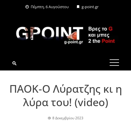
Skip
Πέμπτη, 6 Αυγούστου
g-point.gr
to
content
G-POINT.GR
ΠΑΟΚ-Ο Λύρατζης κι η
λύρα του! (video)
8 Δεκεμβρίου 2023