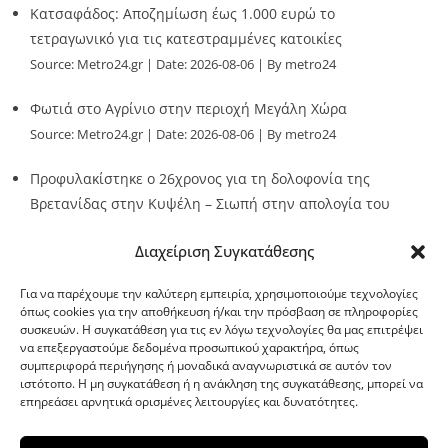
Κατσαφάδος: Αποζημίωση έως 1.000 ευρώ το
τετραγωνικό για τις κατεστραμμένες κατοικίες
Source:
Metro24.gr
Date: 2026-08-06
By metro24
Φωτιά στο Αγρίνιο στην περιοχή Μεγάλη Χώρα
Source:
Metro24.gr
Date: 2026-08-06
By metro24
Προφυλακίστηκε ο 26χρονος για τη δολοφονία της
Βρετανίδας στην Κυψέλη – Σιωπή στην απολογία του
Source:
Metro24.gr
Date: 2026-08-06
By metro24
Διαχείριση Συγκατάθεσης
Για να παρέχουμε την καλύτερη εμπειρία, χρησιμοποιούμε τεχνολογίες
όπως cookies για την αποθήκευση ή/και την πρόσβαση σε πληροφορίες
συσκευών. Η συγκατάθεση για τις εν λόγω τεχνολογίες θα μας επιτρέψει
να επεξεργαστούμε δεδομένα προσωπικού χαρακτήρα, όπως
G-point.gr
συμπεριφορά περιήγησης ή μοναδικά αναγνωριστικά σε αυτόν τον
ιστότοπο. Η μη συγκατάθεση ή η ανάκληση της συγκατάθεσης, μπορεί να
επηρεάσει αρνητικά ορισμένες λειτουργίες και δυνατότητες.