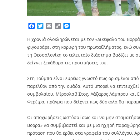
Facebook
Twitter
Email
Copy
Messenger
Link
Η χρονιά ολοκληρώνεται με τον «Δικέφαλο του Βορρά
φιγουράρει στη κορυφή του πρωταθλήματος, ενώ συν
τη Θεσσαλονίκη το τελευταίο διάστημα βαδίζει με σ
δείχνει ξεκάθαρα τις προτιμήσεις του.
Στη Τούμπα είναι ευρέως γνωστό πως ορισμένοι από
παρελθόν από την ομάδα. Αυτό μπορεί να επιτευχθεί
συμβολαίου. Μίροσλαβ Στοχ, Λάζαρος Λάμπρου και Εν
Φερέιρα, πράγμα που δείχνει πως δύσκολα θα παραμ
Οι αποχωρήσεις ωστόσο ίσως και να μην σταματήσουν
Βορρά» να συμβιβαστεί και με μια ηχηρή παραχώρησ
πρόταση που θα έρθει στα γραφεία του συλλόγου. Αρ