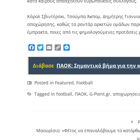
κατά καιρούς απασχολούν ευρωπαϊκούς συλλόγους.
Κάρολ Σβιντέρσκι, Τσούμπα Άκπομ, Δημήτρης Γιαννού
αποχώρησης, καθώς τα ραντάρ αρκετών ομάδων παρακ
έμπρακτα, ποιες από τις φημολογούμενες προτάσεις 
Facebook
Twitter
Email
Copy
Messenger
Link
Διάβασε
ΠΑΟΚ: Σημαντικό βήμα για την 
Posted in
Featured
,
Football
Tagged in
football
,
ΠΑΟΚ
,
G-Point.gr
,
αποχωρησει
P
Μαουρίσιο: «Φέτος να επαναλάβουμε το κατόρθ
μ