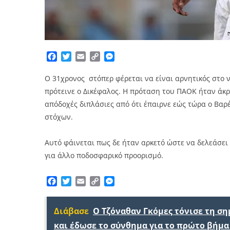
Facebook
Twitter
Email
Copy
Messenger
Link
Ο 31χρονος στόπερ φέρεται να είναι αρνητικός στο
πρότεινε ο Δικέφαλος. Η πρόταση του ΠΑΟΚ ήταν άκρ
απόδοχές διπλάσιες από ότι έπαιρνε εώς τώρα ο Βα
στόχων.
Αυτό φάινεται πως δε ήταν αρκετό ώστε να δελεάσει 
για άλλο ποδοσφαρικό προορισμό.
Facebook
Twitter
Email
Copy
Messenger
Link
Διάβασε
Ο Τζόναθαν Γκόμες τόνισε τη σ
και έδωσε το σύνθημα για το πρώτο βήμα