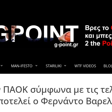
G-POINT
MAN-IFESTO
STARILIKI
WTF VIDEOS
BLO(
 ΠΑΟΚ σύμφωνα με τις τελε
ποτελεί ο Φερνάντο Βαρελ