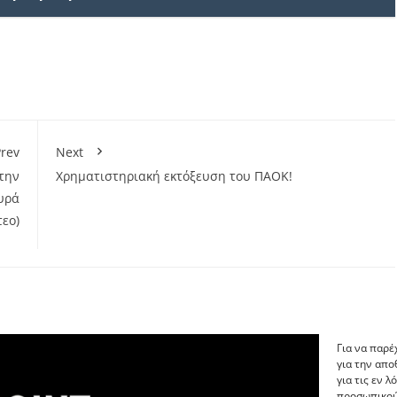
rev
Next
την
Χρηματιστηριακή εκτόξευση του ΠΑΟΚ!
υρά
τεο)
Για να παρέ
για την απ
για τις εν 
προσωπικού