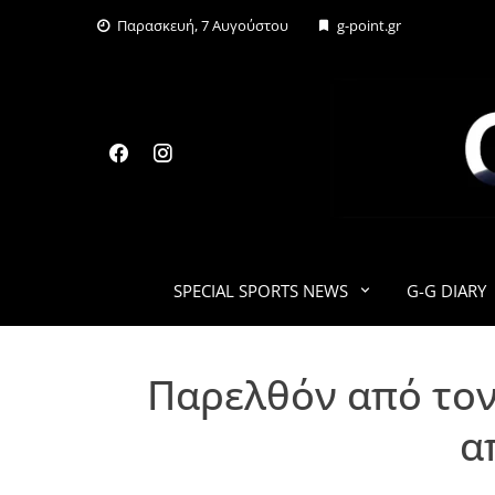
Skip
Παρασκευή, 7 Αυγούστου
g-point.gr
to
content
SPECIAL SPORTS NEWS
G-G DIARY
Παρελθόν από τον
α