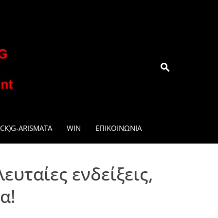
.GR
CK)G-ARISMATA
WIN
ΕΠΙΚΟΙΝΩΝΊΑ
υταίες ενδείξεις,
α!