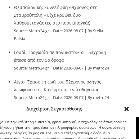
Θεσσαλονίκη: Συνελήφθη 69χρονος στη
Σταυρούπολη – Είχε κρύψει δύο
λαθρομετανάστες στο πορτ μπαγκάζ
Source:
Metro24.gr
Date: 2026-08-07
By Stella
Patsia
Γουδί: Τραγωδία σε πολυκατοικία – 53χρονη
έπεσε από τον 5ο όροφο
Source:
Metro24.gr
Date: 2026-08-07
By metro24
Αίγιο: Έχασε τη ζωή του 52χρονος οδηγός
λεωφορείου – Κατέρρευσε ενώ οδηγούσε
Source:
Metro24.gr
Date: 2026-08-07
By metro24
Διαχείριση Συγκατάθεσης
χουμε την καλύτερη εμπειρία, χρησιμοποιούμε τεχνολογίες όπως cookies
οθήκευση ή/και την πρόσβαση σε πληροφορίες συσκευών. Η συγκατάθεση
λόγω τεχνολογίες θα μας επιτρέψει να επεξεργαστούμε δεδομένα
 χαρακτήρα, όπως συμπεριφορά περιήγησης ή μοναδικά αναγνωριστικά