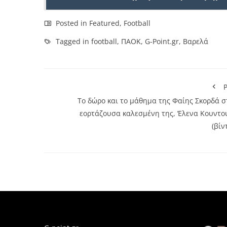
Posted in
Featured
,
Football
Tagged in
football
,
ΠΑΟΚ
,
G-Point.gr
,
Βαρελά
P
To δώρο και το μάθημα της Φαίης Σκορδά σ
εορτάζουσα καλεσμένη της, Έλενα Κουντο
(βίν