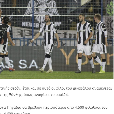
τινής σεζόν, έτσι και σε αυτό οι φίλοι του Δικεφάλου αναμένεται
 της Ξάνθης, όπως αναφέρει το paok24.
στα Πηγάδια θα βρεθούν περισσότεροι από 4.500 φίλαθλοι του
 4.600 εισιτήρια.