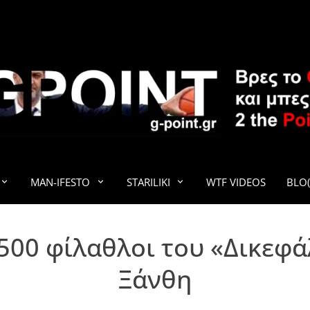
G-POINT
MAN-IFESTO
STARILIKI
WTF VIDEOS
BLO(
500 φίλαθλοι του «Δικεφ
Ξάνθη