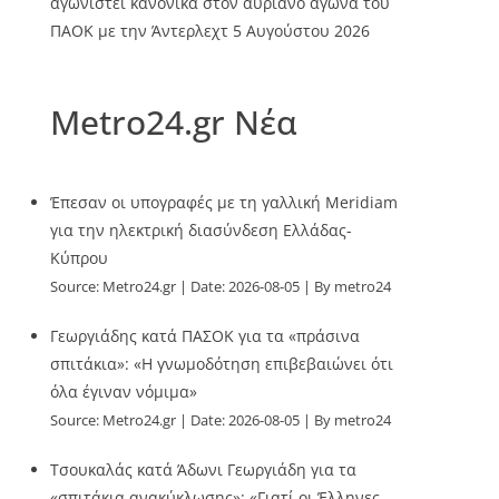
αγωνιστεί κανονικά στον αυριανό αγώνα του
ΠΑΟΚ με την Άντερλεχτ
5 Αυγούστου 2026
Metro24.gr Νέα
Έπεσαν οι υπογραφές με τη γαλλική Meridiam
για την ηλεκτρική διασύνδεση Ελλάδας-
Κύπρου
Source:
Metro24.gr
Date: 2026-08-05
By metro24
Γεωργιάδης κατά ΠΑΣΟΚ για τα «πράσινα
σπιτάκια»: «Η γνωμοδότηση επιβεβαιώνει ότι
όλα έγιναν νόμιμα»
Source:
Metro24.gr
Date: 2026-08-05
By metro24
Τσουκαλάς κατά Άδωνι Γεωργιάδη για τα
«σπιτάκια ανακύκλωσης»: «Γιατί οι Έλληνες