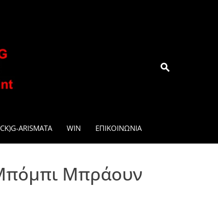
.GR
CK)G-ARISMATA
WIN
ΕΠΙΚΟΙΝΩΝΊΑ
ν Μπόμπι Μπράουν