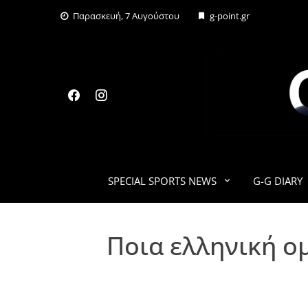
Skip
Παρασκευή, 7 Αυγούστου
g-point.gr
to
content
SPECIAL SPORTS NEWS
G-G DIARY
Ποια ελληνική ο