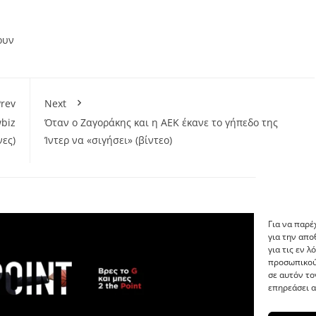
ουν
rev
Next
biz
Όταν ο Ζαγοράκης και η ΑΕΚ έκανε το γήπεδο της
νες)
Ίντερ να «σιγήσει» (βίντεο)
Για να παρέ
για την απ
για τις εν 
προσωπικού
σε αυτόν το
επηρεάσει α