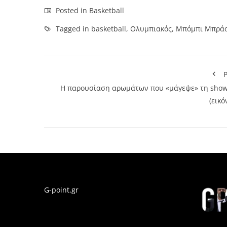
Posted in
Basketball
Tagged in
basketball
,
Ολυμπιακός
,
Μπόμπι Μπρά
P
Η παρουσίαση αρωμάτων που «μάγεψε» τη show
(εικό
G-point.gr