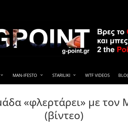
G-POINT
MAN-IFESTO
STARILIKI
WTF VIDEOS
BLO(
μάδα «φλερτάρει» με το
(βίντεο)