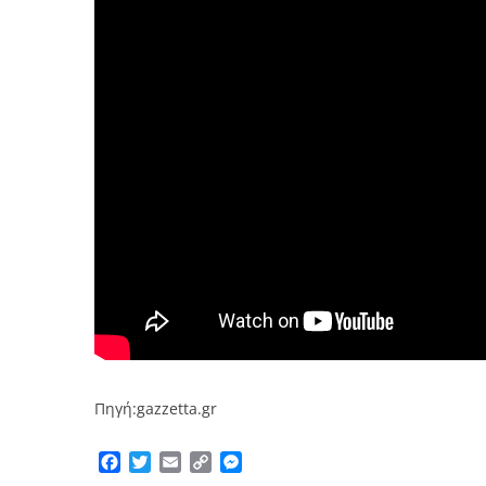
Πηγή:gazzetta.gr
Facebook
Twitter
Email
Copy
Messenger
Link