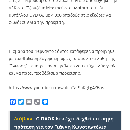
Στις 21 Φεβρουαρίου του 2002, η Ίντερ υποδέχθηκε την
ΑΕΚ στο ”Τζουζέπε Μεάτσα” στο πλαίσιο του τότε
Κυπέλλου ΟΥΕΦΑ, με 4.000 οπαδούς στις εξέδρες να
φωνάζουν για την πρόκριση.
Η ομάδα του Φερνάντο Σάντος κατάφερε να προηγηθεί
με τον Θοδωρή Ζαγοράκη, όμως τα αμυντικά λάθη της
”Ένωσης”… επέτρεψαν στην Ίντερ να πετύχει δύο γκολ
και να πάρει προβάδισμα πρόκρισης.
https://www.youtube.com/watch?v=9hKgLg4ZBps
Facebook
Twitter
Email
Copy
Messenger
Link
Διάβασε
Ο ΠΑΟΚ δεν έχει δεχθεί επίσημη
πρόταση για τον Γιάννη Κωνσταντέλια