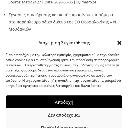
Source:
Metro24.gr
Date: 2026-08-06
By metro24
Εργασίες συντήρησης και κοπής πρασίνου και σήμερα
στο παράπλευρο οδικό δίκτυο της ΕΟ Θεσσαλονίκης – Ν.
Μουδανιών
Source:
Metro24.gr
Date: 2026-08-06
By metro24
Διαχείριση Συγκατάθεσης
Για να παρέχουμε την καλύτερη εμπειρία, χρησιμοποιούμε τεχνολογίες
όπως cookies για την αποθήκευση ή/και την πρόσβαση σε πληροφορίες
συσκευών. Η συγκατάθεση για τις εν λόγω τεχνολογίες θα μας επιτρέψει
να επεξεργαστούμε δεδομένα προσωπικού χαρακτήρα, όπως
G-point.gr
συμπεριφορά περιήγησης ή μοναδικά αναγνωριστικά σε αυτόν τον
ιστότοπο. Η μη συγκατάθεση ή η ανάκληση της συγκατάθεσης, μπορεί να
επηρεάσει αρνητικά ορισμένες λειτουργίες και δυνατότητες.
Αποδοχή
Δεν αποδέχομαι
Προβολή προτιμήσεων