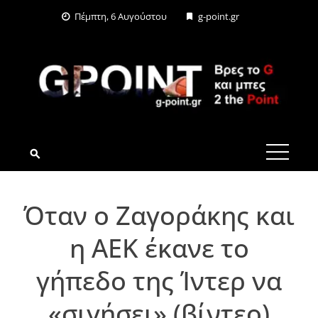
Skip
Πέμπτη, 6 Αυγούστου
g-point.gr
to
content
G-POINT.GR
Όταν ο Ζαγοράκης και
η ΑΕΚ έκανε το
γήπεδο της Ίντερ να
«σιγήσει» (βίντεο)