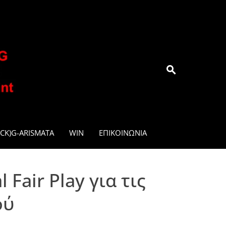
.GR
CK)G-ARISMATA
WIN
ΕΠΙΚΟΙΝΩΝΊΑ
Fair Play για τις
ού