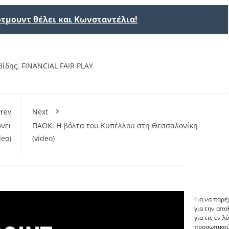
ρτμουντ θέλει και Κωνσταντέλια!
βίδης
,
FINANCIAL FAIR PLAY
rev
Next
νει
ΠΑΟΚ: Η βόλτα του Κυπέλλου στη Θεσσαλονίκη
deo)
(video)
Για να παρέ
για την απ
για τις εν 
προσωπικού