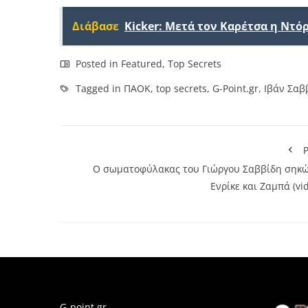
Διάβασε
Kicker: Μετά τον Καρέτσα η Ντό
Posted in
Featured
,
Top Secrets
Tagged in
ΠΑΟΚ
,
top secrets
,
G-Point.gr
,
Ιβάν Σαβ
P
Ο σωματοφύλακας του Γιώργου Σαββίδη σηκώ
Ενρίκε και Ζαμπά (vi
G-point.gr