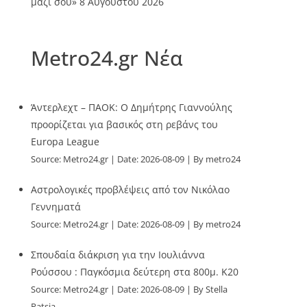
μαζί σου»
8 Αυγούστου 2026
Metro24.gr Νέα
Άντερλεχτ – ΠΑΟΚ: Ο Δημήτρης Γιαννούλης
προορίζεται για βασικός στη ρεβάνς του
Europa League
Source:
Metro24.gr
Date: 2026-08-09
By metro24
Αστρολογικές προβλέψεις από τον Νικόλαο
Γεννηματά
Source:
Metro24.gr
Date: 2026-08-09
By metro24
Σπουδαία διάκριση για την Ιουλιάννα
Ρούσσου : Παγκόσμια δεύτερη στα 800μ. Κ20
Source:
Metro24.gr
Date: 2026-08-09
By Stella
Patsia