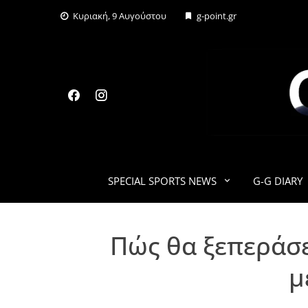
Skip
Κυριακή, 9 Αυγούστου
g-point.gr
to
content
SPECIAL SPORTS NEWS
G-G DIARY
Πώς θα ξεπεράσει
μ