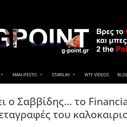
G-POINT
MAN-IFESTO
STARILIKI
WTF VIDEOS
BLO(
 ο Σαββίδης… το Financial 
εταγραφές του καλοκαιρι