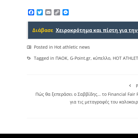
Facebook
Twitter
Email
Copy
Messenger
Link
Διάβασε
Χειροκρότημα και πίστη για τη
Posted in
Hot athletic news
Tagged in
ΠΑΟΚ
,
G-Point.gr
,
κύπελλο
,
HOT ATHLE
P
Πώς θα ξεπεράσει ο Σαββίδης… το Financial Fair 
για τις μεταγραφές του καλοκαι