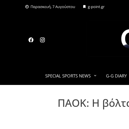
Skip
Παρασκευή, 7 Αυγούστου
g-point.gr
to
content
SPECIAL SPORTS NEWS
G-G DIARY
ΠΑΟΚ: Η βόλτα