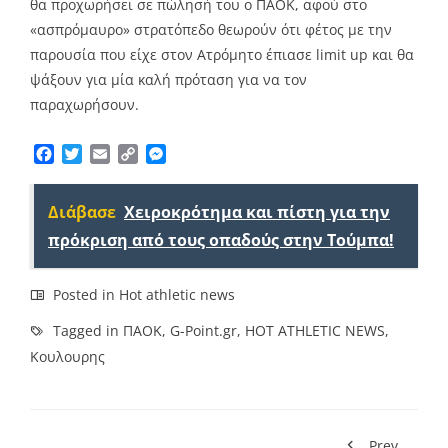
θα προχωρήσει σε πώλησή του ο ΠΑΟΚ, αφού στο
«ασπρόμαυρο» στρατόπεδο θεωρούν ότι φέτος με την
παρουσία που είχε στον Ατρόμητο έπιασε limit up και θα
ψάξουν για μία καλή πρόταση για να τον
παραχωρήσουν.
Facebook
Twitter
Email
Copy
Messenger
Link
Διάβασε
Χειροκρότημα και πίστη για την
πρόκριση από τους οπαδούς στην Τούμπα!
Posted in
Hot athletic news
Tagged in
ΠΑΟΚ
,
G-Point.gr
,
HOT ATHLETIC NEWS
,
Κουλουρης
Prev