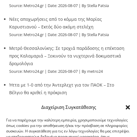
Source:
Metro24.gr
Date: 2026-08-07
By Stella Patsia
Νέες αποχωρήσεις από το κόμμα της Μαρίας
Καρυστιανού – Εκτός δύο ακόμη στελέχη
Source:
Metro24.gr
Date: 2026-08-07
By Stella Patsia
Μετρό Θεσσαλονίκης: Σε τροχιά παράδοσης η επέκταση
προς Καλαμαριά – Ξεκινούν τα νυχτερινά δοκιμαστικά
δρομολόγια
Source:
Metro24.gr
Date: 2026-08-07
By metro24
Ήττα με 1-0 από την Άντερλεχτ για τον ΠΑΟΚ – Στο
Βέλγιο θα κριθεί η πρόκριση
Source:
Metro24.gr
Date: 2026-08-07
By metro24
Διαχείριση Συγκατάθεσης
Για να παρέχουμε την καλύτερη εμπειρία, χρησιμοποιούμε τεχνολογίες
όπως cookies για την αποθήκευση ή/και την πρόσβαση σε πληροφορίες
συσκευών. Η συγκατάθεση για τις εν λόγω τεχνολογίες θα μας επιτρέψει
να επεξεργαστούμε δεδομένα προσωπικού χαρακτήρα, όπως