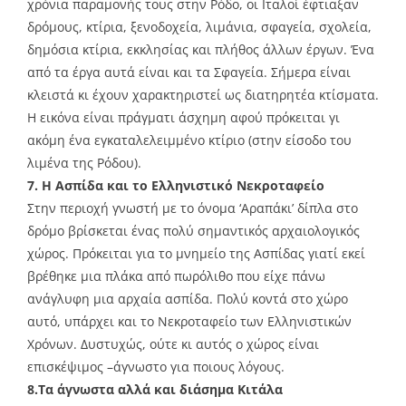
χρόνια παραμονής τους στην Ρόδο, οι Ιταλοί έφτιαξαν
δρόμους, κτίρια, ξενοδοχεία, λιμάνια, σφαγεία, σχολεία,
δημόσια κτίρια, εκκλησίας και πλήθος άλλων έργων. Ένα
από τα έργα αυτά είναι και τα Σφαγεία. Σήμερα είναι
κλειστά κι έχουν χαρακτηριστεί ως διατηρητέα κτίσματα.
Η εικόνα είναι πράγματι άσχημη αφού πρόκειται γι
ακόμη ένα εγκαταλελειμμένο κτίριο (στην είσοδο του
λιμένα της Ρόδου).
7. Η Ασπίδα και το Ελληνιστικό Νεκροταφείο
Στην περιοχή γνωστή με το όνομα ‘Αραπάκι’ δίπλα στο
δρόμο βρίσκεται ένας πολύ σημαντικός αρχαιολογικός
χώρος. Πρόκειται για το μνημείο της Ασπίδας γιατί εκεί
βρέθηκε μια πλάκα από πωρόλιθο που είχε πάνω
ανάγλυφη μια αρχαία ασπίδα. Πολύ κοντά στο χώρο
αυτό, υπάρχει και το Νεκροταφείο των Ελληνιστικών
Χρόνων. Δυστυχώς, ούτε κι αυτός ο χώρος είναι
επισκέψιμος –άγνωστο για ποιους λόγους.
8.Τα άγνωστα αλλά και διάσημα Κιτάλα