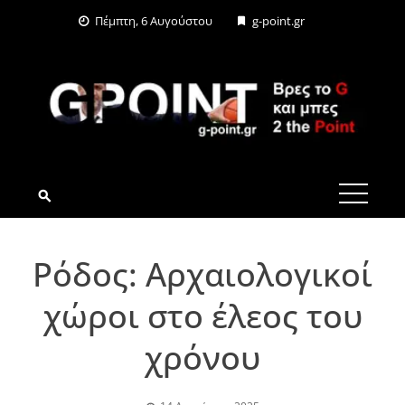
Skip
Πέμπτη, 6 Αυγούστου
g-point.gr
to
content
G-POINT.GR
Ρόδος: Αρχαιολογικοί
χώροι στο έλεος του
χρόνου