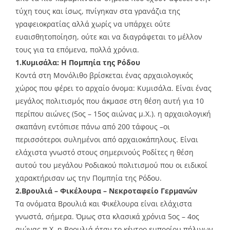
τύχη τους και ίσως, πνίγηκαν στα γρανάζια της
γραφειοκρατίας αλλά χωρίς να υπάρχει ούτε
ευαισθητοποίηση, ούτε και να διαγράφεται το μέλλον
τους για τα επόμενα, πολλά χρόνια.
1.Κυμισάλα: Η Πομπηία της Ρόδου
Κοντά στη Μονόλιθο βρίσκεται ένας αρχαιολογικός
χώρος που φέρει το αρχαίο όνομα: Κυμισάλα. Είναι ένας
μεγάλος πολιτισμός που άκμασε στη θέση αυτή για 10
περίπου αιώνες (5ος – 15ος αιώνας μ.Χ.). η αρχαιολογική
σκαπάνη εντόπισε πάνω από 200 τάφους –οι
περισσότεροι συλημένοι από αρχαιοκάπηλους. Είναι
ελάχιστα γνωστό στους σημερινούς Ροδίτες η θέση
αυτού του μεγάλου Ροδιακού πολιτισμού που οι ειδικοί
χαρακτήρισαν ως την Πομπηία της Ρόδου.
2.Βρουλιά – Φικέλουρα – Νεκροταφείο Γερμανών
Τα ονόματα Βρουλιά και Φικέλουρα είναι ελάχιστα
γνωστά, σήμερα. Όμως στα κλασικά χρόνια 5ος – 4ος
αιώνας π.Χ. η Βρουλιά ήταν το κέντρο εμπορίου πήλινων