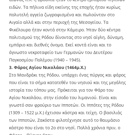
ειδών. Τα πήλινα είδη εκείνης της εποχής ήταν κυρίως
πολυτελή αγγεία ζωγραφισμένα και πωλούνταν στο
Αιγαίο αλλά και στην περιοχή της Μεσογείου. Τα
Φικέλουρα ήταν κοντά στην Κάμειρο. Ήταν δύο κέντρα
πολιτισμού της Ρόδου δίνοντας στο νησί αίγλη, δύναμη,
εμπόριο και διεθνές όνομα. Εκεί κοντά είναι και το
άγνωστο νεκροταφείο των Γερμανών του Δευτέρου
Παγκοσμίου Πολέμου (1940 – 1945).
3. Φάρος Αγίου Νικολάου (1464μ.Χ.)
Στο Μανδράκι της Ρόδου, υπάρχει ένας πύργος και φάρος
που είναι το σήμα κατατεθέν του νησιού και της μεγάλης
ιστορία του τόπου μας. Πρόκειται για τον Φάρο του
Αγίου Νικολάου, στην είσοδο του λιμανιού. Είναι και
γνωστό σαν φρούριο των Ιπποτών. Οι Ιππότες της Ρόδου
(1309 – 1522 μ.Χ.) έχτισαν κάστρα και τείχη. Ο βασιλιάς
των Ιπποτών, Ζακόστα φιλοτέχνησε αυτό το θαυμάσιο
κάστρο που είναι το 2ο στο νησί. Πολλά χρόνια πριν, ο