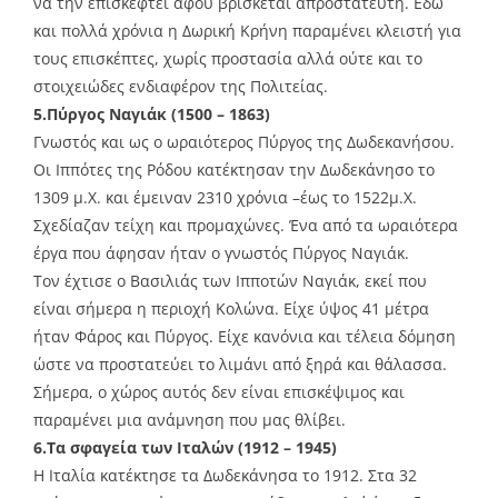
να την επισκεφτεί αφού βρίσκεται απροστάτευτη. Εδώ
και πολλά χρόνια η Δωρική Κρήνη παραμένει κλειστή για
τους επισκέπτες, χωρίς προστασία αλλά ούτε και το
στοιχειώδες ενδιαφέρον της Πολιτείας.
5.Πύργος Ναγιάκ (1500 – 1863)
Γνωστός και ως ο ωραιότερος Πύργος της Δωδεκανήσου.
Οι Ιππότες της Ρόδου κατέκτησαν την Δωδεκάνησο το
1309 μ.Χ. και έμειναν 2310 χρόνια –έως το 1522μ.Χ.
Σχεδίαζαν τείχη και προμαχώνες. Ένα από τα ωραιότερα
έργα που άφησαν ήταν ο γνωστός Πύργος Ναγιάκ.
Τον έχτισε ο Βασιλιάς των Ιπποτών Ναγιάκ, εκεί που
είναι σήμερα η περιοχή Κολώνα. Είχε ύψος 41 μέτρα
ήταν Φάρος και Πύργος. Είχε κανόνια και τέλεια δόμηση
ώστε να προστατεύει το λιμάνι από ξηρά και θάλασσα.
Σήμερα, ο χώρος αυτός δεν είναι επισκέψιμος και
παραμένει μια ανάμνηση που μας θλίβει.
6.Τα σφαγεία των Ιταλών (1912 – 1945)
Η Ιταλία κατέκτησε τα Δωδεκάνησα το 1912. Στα 32