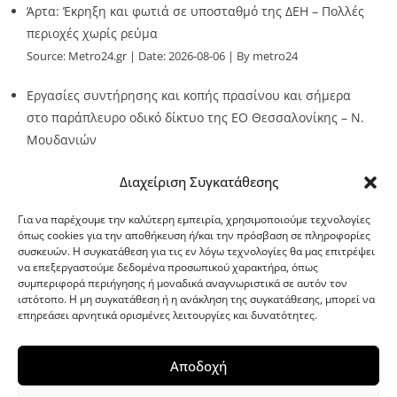
Άρτα: Έκρηξη και φωτιά σε υποσταθμό της ΔΕΗ – Πολλές
περιοχές χωρίς ρεύμα
Source:
Metro24.gr
Date: 2026-08-06
By metro24
Εργασίες συντήρησης και κοπής πρασίνου και σήμερα
στο παράπλευρο οδικό δίκτυο της ΕΟ Θεσσαλονίκης – Ν.
Μουδανιών
Source:
Metro24.gr
Date: 2026-08-06
By metro24
Διαχείριση Συγκατάθεσης
Για να παρέχουμε την καλύτερη εμπειρία, χρησιμοποιούμε τεχνολογίες
όπως cookies για την αποθήκευση ή/και την πρόσβαση σε πληροφορίες
συσκευών. Η συγκατάθεση για τις εν λόγω τεχνολογίες θα μας επιτρέψει
να επεξεργαστούμε δεδομένα προσωπικού χαρακτήρα, όπως
G-point.gr
συμπεριφορά περιήγησης ή μοναδικά αναγνωριστικά σε αυτόν τον
ιστότοπο. Η μη συγκατάθεση ή η ανάκληση της συγκατάθεσης, μπορεί να
επηρεάσει αρνητικά ορισμένες λειτουργίες και δυνατότητες.
Αποδοχή