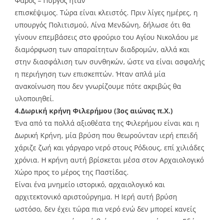
Φάρος – Πύργος ήταν
επισκέψιμος. Τώρα είναι κλειστός. Πριν λίγες ημέρες, η
υπουργός Πολιτισμού, Λίνα Μενδώνη, δήλωσε ότι θα
γίνουν επεμβάσεις στο φρούριο του Αγίου Νικολάου με
διαμόρφωση των απαραίτητων διαδρομών, αλλά και
στην διασφάλιση των συνθηκών, ώστε να είναι ασφαλής
η περιήγηση των επισκεπτών. Ήταν απλά μία
ανακοίνωση που δεν γνωρίζουμε πότε ακριβώς θα
υλοποιηθεί.
4.Δωρική κρήνη Φιλερήμου (3ος αιώνας π.Χ.)
Ένα από τα πολλά αξιοθέατα της Φιλερήμου είναι και η
Δωρική Κρήνη, μία βρύση που θεωρούνταν ιερή επειδή
χάριζε ζωή και γάργαρο νερό στους Ρόδιους, επί χιλιάδες
χρόνια. Η κρήνη αυτή βρίσκεται μέσα στον Αρχαιολογικό
Χώρο προς το μέρος της Παστίδας.
Είναι ένα μνημείο ιστορικό, αρχαιολογικό και
αρχιτεκτονικό αριστούργημα. Η Ιερή αυτή βρύση
ωστόσο, δεν έχει τώρα πια νερό ενώ δεν μπορεί κανείς