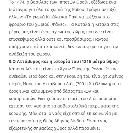
Το 1474, ο βασιλιάς των Ιπποτών Ορσίνι εξέδωσε ένα
διάταγμα για όλα τα χωριά της Ρόδου. Γράφει μεταξύ
άλλων: «Τα χωριά Κιτάλα και Πακί να τρέξουν στο
φρούριο του χωριού, Φάνες». Τα Κυτάλα ή Κιτάλα στις
μέρες μας είναι ένας άγνωστος χώρος που δεν είναι
επισκέψιμος αλλά ούτε και προσβάσιμος. Παντού
υπάρχουν ερείπια και κανείς δεν ενδιαφέρεται για την
ανάδειξη του χώρου.
9.Ο Αττάβυρος και η ιστορία του (1215 μέτρα ύψος)
Κάποιοι λένε ότι είναι το Άγιον Όρος της Ρόδου. Ήταν
ανέκαθεν ιερό όρος και στην κορυφή του είναι χτισμένος
ι Ιερός Ναός του Ατταβύρου Διός (700 π.Χ.) Ολόκληρο το
όρος είναι καλυμμένο από δάσος πεύκων και
κυπαρισσιών. Εκεί ζούσαν οι ιερείς του Διός οι οποίοι
έχτισαν τον ναό από τα ασβεστολιθικά πετρώματα της
κορυφής. Μάλιστα, ο ναός είχε οπτική επικοινωνία με
τον ιερό ναό της Θεάς Αθηνάς Λίνδου. Είναι ένας
εξαιρετικής σημασίας χώρος αλλά παραμένει