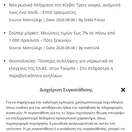
Νέα ρωσικά πλήγματα στο Κίεβο: Τρεις νεκροί, ανάμεσά
τους ένα παιδί – Επτά τραυματίες
Source:
Metro24.gr
Date: 2026-08-08
By Stella Patsia
Σούπερ μάρκετ: Μειώσεις τιμών έως 7% σε πάνω από
1.000 προϊόντα – Πότε ξεκινούν
Source:
Metro24.gr
Date: 2026-08-08
By metro24
Θεσσαλονίκη: Τέσσερις συλλήψεις για ναρκωτικά σε
ελέγχους της ΕΛ.ΑΣ. στην Τούμπα – Στο στόχαστρο η
παραβατικότητα ανηλίκων
Source:
Metro24.gr
Date: 2026-08-08
By metro24
Διαχείριση Συγκατάθεσης
Για να παρέχουμε την καλύτερη εμπειρία, χρησιμοποιούμε τεχνολογίες
όπως cookies για την αποθήκευση ή/και την πρόσβαση σε πληροφορίες
συσκευών. Η συγκατάθεση για τις εν λόγω τεχνολογίες θα μας επιτρέψει
να επεξεργαστούμε δεδομένα προσωπικού χαρακτήρα, όπως
G-point.gr
συμπεριφορά περιήγησης ή μοναδικά αναγνωριστικά σε αυτόν τον
ιστότοπο. Η μη συγκατάθεση ή η ανάκληση της συγκατάθεσης, μπορεί να