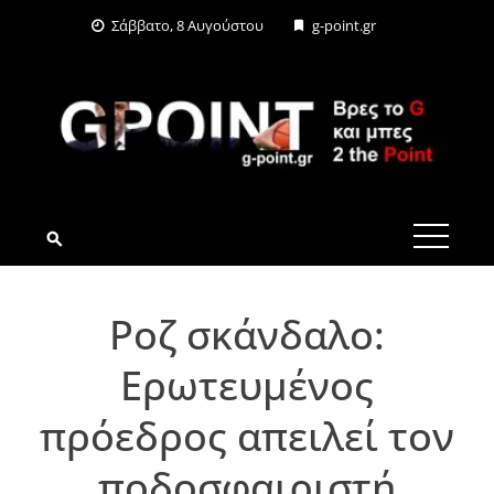
Skip
Σάββατο, 8 Αυγούστου
g-point.gr
to
content
G-POINT.GR
Ροζ σκάνδαλο:
Ερωτευμένος
πρόεδρος απειλεί τον
ποδοσφαιριστή