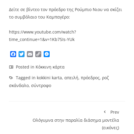
Δείτε σε βίντεο τον πρόεδρο της Ρούμπιο Νιου να σκίζει
το συμβόλαιο του Καμπαγέρο:
https://www.youtube.com/watch?
time_continue=1&v=1Kb7SIs-YUk
Facebook
Twitter
Email
Copy
Messenger
Link
Posted in
Κόκκινη κάρτα
Tagged in
kokkini karta
,
απειλή
,
πρόεδρος
,
ροζ
σκάνδαλο
,
σύντροφο
Prev
Ολόγυμνα στην παραλία διάσημα μοντέλα
(εικόνες)