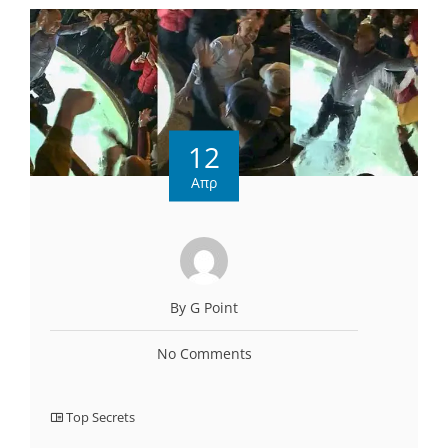
12
Απρ
By G Point
No Comments
Top Secrets