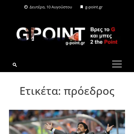
Skip
Δευτέρα, 10 Αυγούστου
g-point.gr
to
content
G-POINT.GR
Ετικέτα:
πρόεδρος