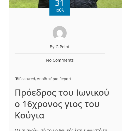
31
Ιούλ
By G Point
No Comments
Featured
,
Αποδυτήρια Report
Πρόεδρος του Ιωνικού
ο 16χρονος γιος του
Κούγια
Με ανακοίνωσή του ο Ιωνικός έκανε γνωστό τη