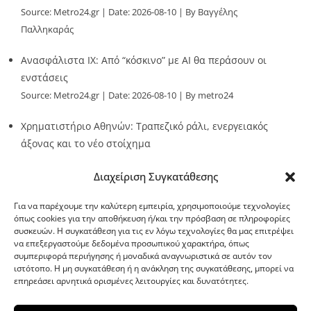
Source:
Metro24.gr
Date: 2026-08-10
By Βαγγέλης
Παλληκαράς
Ανασφάλιστα ΙΧ: Από “κόσκινο” με AI θα περάσουν οι
ενστάσεις
Source:
Metro24.gr
Date: 2026-08-10
By metro24
Χρηματιστήριο Αθηνών: Τραπεζικό ράλι, ενεργειακός
άξονας και το νέο στοίχημα
Source:
Metro24.gr
Date: 2026-08-10
By metro24
Διαχείριση Συγκατάθεσης
Για να παρέχουμε την καλύτερη εμπειρία, χρησιμοποιούμε τεχνολογίες
όπως cookies για την αποθήκευση ή/και την πρόσβαση σε πληροφορίες
συσκευών. Η συγκατάθεση για τις εν λόγω τεχνολογίες θα μας επιτρέψει
να επεξεργαστούμε δεδομένα προσωπικού χαρακτήρα, όπως
G-point.gr
συμπεριφορά περιήγησης ή μοναδικά αναγνωριστικά σε αυτόν τον
ιστότοπο. Η μη συγκατάθεση ή η ανάκληση της συγκατάθεσης, μπορεί να
επηρεάσει αρνητικά ορισμένες λειτουργίες και δυνατότητες.