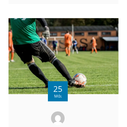
25
Μάι