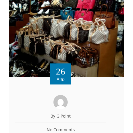
26
Απρ
By G Point
No Comments