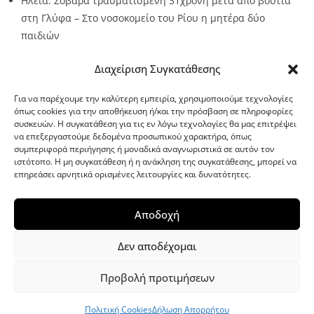
Ηλεία: Σοβαρά τραυματισμένη 31χρονη μετά από βουτιά
στη Γλύφα – Στο νοσοκομείο του Ρίου η μητέρα δύο
παιδιών
Source:
Metro24.gr
Date: 2026-08-10
By metro24
Διαχείριση Συγκατάθεσης
Για να παρέχουμε την καλύτερη εμπειρία, χρησιμοποιούμε τεχνολογίες
όπως cookies για την αποθήκευση ή/και την πρόσβαση σε πληροφορίες
συσκευών. Η συγκατάθεση για τις εν λόγω τεχνολογίες θα μας επιτρέψει
να επεξεργαστούμε δεδομένα προσωπικού χαρακτήρα, όπως
G-point.gr
συμπεριφορά περιήγησης ή μοναδικά αναγνωριστικά σε αυτόν τον
ιστότοπο. Η μη συγκατάθεση ή η ανάκληση της συγκατάθεσης, μπορεί να
επηρεάσει αρνητικά ορισμένες λειτουργίες και δυνατότητες.
Αποδοχή
Δεν αποδέχομαι
Προβολή προτιμήσεων
WordPress Theme
|
Viral News
by HashThemes
Πολιτική Cookies
Δήλωση Απορρήτου