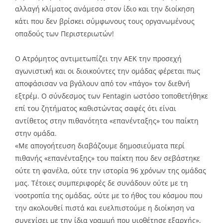
αλλαγή κλίματος ανάμεσα στον ίδιο και την διοίκηση
κάτι που δεν βρίσκει σύμφωνους τους οργανωμένους
οπαδούς των Περιστεριωτών!
Ο Ατρόμητος αντιμετωπίζει την ΑΕΚ την προσεχή
αγωνιστική και οι διοικούντες την ομάδας φέρεται πως
αποφάσισαν να βγάλουν από τον «πάγο» τον διεθνή
εξτρέμ. Ο σύνδεσμος των Fentagin ωστόσο τοποθετήθηκε
επί του ζητήματος καθιστώντας σαφές ότι είναι
αντίθετος στην πιθανότητα «επανένταξης» του παίκτη
στην ομάδα.
«Με απογοήτευση διαβάζουμε δημοσιεύματα περί
πιθανής «επανένταξης» του παίκτη που δεν σεβάστηκε
ούτε τη φανέλα, ούτε την ιστορία 96 χρόνων της ομάδας
μας. Τέτοιες συμπεριφορές δε συνάδουν ούτε με τη
νοοτροπία της ομάδας, ούτε με το ήθος του κόσμου που
την ακολουθεί πιστά και ευελπιστούμε η διοίκηση να
συνεχίσει με την ίδια γραμμή που υιοθέτησε εξαρχής»,