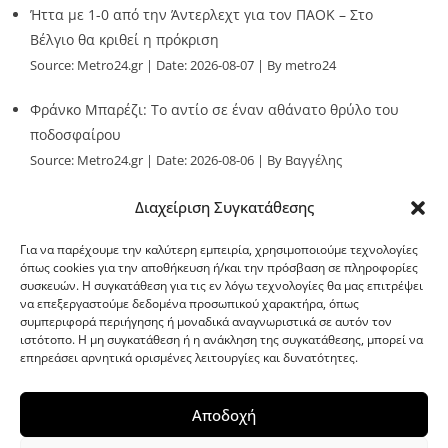
Ήττα με 1-0 από την Άντερλεχτ για τον ΠΑΟΚ – Στο
Βέλγιο θα κριθεί η πρόκριση
Source:
Metro24.gr
Date: 2026-08-07
By metro24
Φράνκο Μπαρέζι: Το αντίο σε έναν αθάνατο θρύλο του
ποδοσφαίρου
Source:
Metro24.gr
Date: 2026-08-06
By Βαγγέλης
Παλληκαράς
Διαχείριση Συγκατάθεσης
Για να παρέχουμε την καλύτερη εμπειρία, χρησιμοποιούμε τεχνολογίες
όπως cookies για την αποθήκευση ή/και την πρόσβαση σε πληροφορίες
συσκευών. Η συγκατάθεση για τις εν λόγω τεχνολογίες θα μας επιτρέψει
να επεξεργαστούμε δεδομένα προσωπικού χαρακτήρα, όπως
G-point.gr
συμπεριφορά περιήγησης ή μοναδικά αναγνωριστικά σε αυτόν τον
ιστότοπο. Η μη συγκατάθεση ή η ανάκληση της συγκατάθεσης, μπορεί να
επηρεάσει αρνητικά ορισμένες λειτουργίες και δυνατότητες.
Αποδοχή