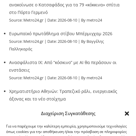
ανακοίνωσε ο Κατσαφάδος για τα 79 «κόκκινα» σπίτια
στο Πόρτο Γερμενό
Source:
Metro24.gr
Date: 2026-08-10
By metro24
Ευρωπαϊκό πρωτάθλημα στίβου Μπέρμιγχαμ 2026
Source:
Metro24.gr
Date: 2026-08-10
By Βαγγέλης
Παλληκαράς
Ανασφάλιστα ΙΧ: Από “κόσκινο” με AI θα περάσουν οι
ενστάσεις
Source:
Metro24.gr
Date: 2026-08-10
By metro24
Χρηματιστήριο Αθηνών: Τραπεζικό ράλι, ενεργειακός
άξονας και το νέο στοίχημα
Source:
Metro24.gr
Date: 2026-08-10
By metro24
Διαχείριση Συγκατάθεσης
Για να παρέχουμε την καλύτερη εμπειρία, χρησιμοποιούμε τεχνολογίες
όπως cookies για την αποθήκευση ή/και την πρόσβαση σε πληροφορίες