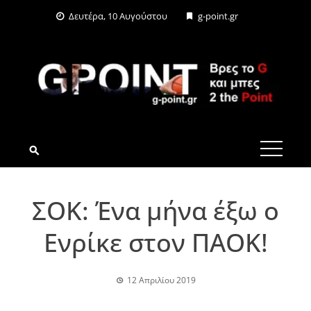
Skip
Δευτέρα, 10 Αυγούστου
g-point.gr
to
content
G-POINT.GR
ΣΟΚ: Ένα μήνα έξω ο
Ενρίκε στον ΠΑΟΚ!
12 Απριλίου 2019