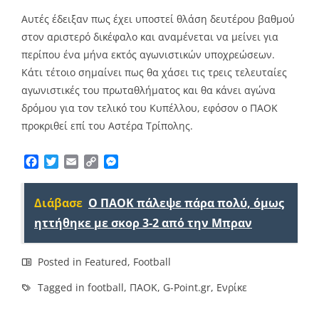
Αυτές έδειξαν πως έχει υποστεί θλάση δευτέρου βαθμού
στον αριστερό δικέφαλο και αναμένεται να μείνει για
περίπου ένα μήνα εκτός αγωνιστικών υποχρεώσεων.
Κάτι τέτοιο σημαίνει πως θα χάσει τις τρεις τελευταίες
αγωνιστικές του πρωταθλήματος και θα κάνει αγώνα
δρόμου για τον τελικό του Κυπέλλου, εφόσον ο ΠΑΟΚ
προκριθεί επί του Αστέρα Τρίπολης.
Facebook
Twitter
Email
Copy
Messenger
Link
Διάβασε
Ο ΠΑΟΚ πάλεψε πάρα πολύ, όμως
ηττήθηκε με σκορ 3-2 από την Μπραν
Posted in
Featured
,
Football
Tagged in
football
,
ΠΑΟΚ
,
G-Point.gr
,
Ενρίκε