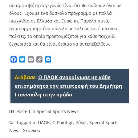
αδιαμφισβήτητο γεγονός είναι ότι θα παίξουν όλοι με
όλους. Έχουμε ένα δύσκολο πρόγραμμα με πολλά
παιχνίδια σε Ελλάδα και Ευρώπη. Παρόλα αυτά,
δημιουργήσαμε ένα σύνολο με καλούς και έμπειρους
παίκτες, το οποίο προετοιμάζεται για κάθε παιχνίδι
ξεχωριστά και θα είναι έτοιμο να αντεπεξέλθει».
Facebook
Twitter
Email
Copy
Messenger
Link
Διάβασε
Ο ΠΑΟΚ ανακοίνωσε με κάθε
επισημότητα την επιστροφή του Δημήτρη
Γιαννούλη στην ομάδα
Posted in
Special Sports News
Tagged in
ΠΑΟΚ
,
G-Point.gr
,
βόλεϊ
,
Special Sports
News
,
Στανκου