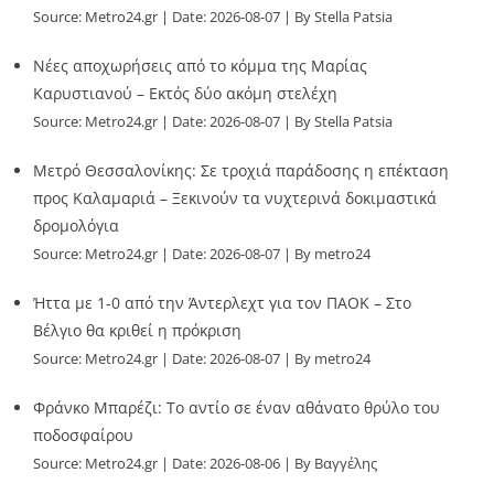
Source:
Metro24.gr
Date: 2026-08-07
By Stella Patsia
Νέες αποχωρήσεις από το κόμμα της Μαρίας
Καρυστιανού – Εκτός δύο ακόμη στελέχη
Source:
Metro24.gr
Date: 2026-08-07
By Stella Patsia
Μετρό Θεσσαλονίκης: Σε τροχιά παράδοσης η επέκταση
προς Καλαμαριά – Ξεκινούν τα νυχτερινά δοκιμαστικά
δρομολόγια
Source:
Metro24.gr
Date: 2026-08-07
By metro24
Ήττα με 1-0 από την Άντερλεχτ για τον ΠΑΟΚ – Στο
Βέλγιο θα κριθεί η πρόκριση
Source:
Metro24.gr
Date: 2026-08-07
By metro24
Φράνκο Μπαρέζι: Το αντίο σε έναν αθάνατο θρύλο του
ποδοσφαίρου
Source:
Metro24.gr
Date: 2026-08-06
By Βαγγέλης
Παλληκαράς