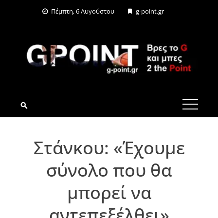
Skip
Πέμπτη, 6 Αυγούστου
g-point.gr
to
content
G-POINT.GR
Στάνκου: «Έχουμε
σύνολο που θα
μπορεί να
αντεπεξέλθει»