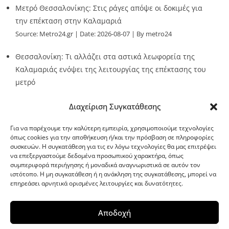
Μετρό Θεσσαλονίκης: Στις ράγες απόψε οι δοκιμές για
την επέκταση στην Καλαμαριά
Source:
Metro24.gr
Date: 2026-08-07
By metro24
Θεσσαλονίκη: Τι αλλάζει στα αστικά λεωφορεία της
Καλαμαριάς ενόψει της λειτουργίας της επέκτασης του
μετρό
Source:
Metro24.gr
Date: 2026-08-07
By metro24
Διαχείριση Συγκατάθεσης
Για να παρέχουμε την καλύτερη εμπειρία, χρησιμοποιούμε τεχνολογίες
όπως cookies για την αποθήκευση ή/και την πρόσβαση σε πληροφορίες
συσκευών. Η συγκατάθεση για τις εν λόγω τεχνολογίες θα μας επιτρέψει
να επεξεργαστούμε δεδομένα προσωπικού χαρακτήρα, όπως
G-point.gr
συμπεριφορά περιήγησης ή μοναδικά αναγνωριστικά σε αυτόν τον
ιστότοπο. Η μη συγκατάθεση ή η ανάκληση της συγκατάθεσης, μπορεί να
επηρεάσει αρνητικά ορισμένες λειτουργίες και δυνατότητες.
Αποδοχή