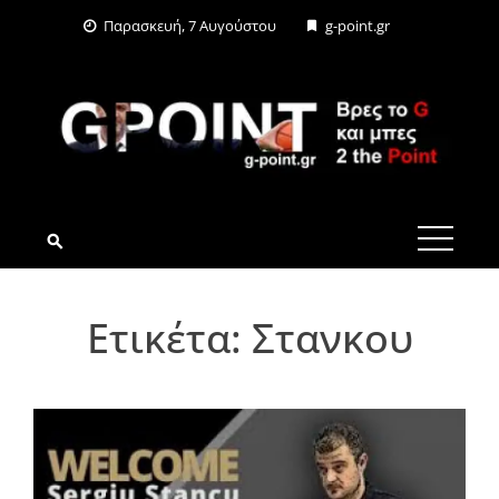
Skip
Παρασκευή, 7 Αυγούστου
g-point.gr
to
content
G-POINT.GR
Ετικέτα:
Στανκου