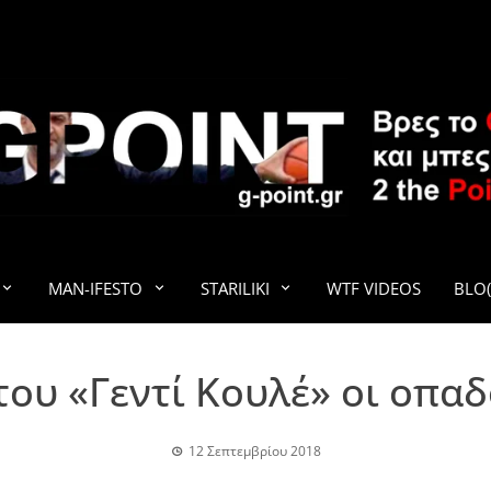
G-POINT
MAN-IFESTO
STARILIKI
WTF VIDEOS
BLO(
του «Γεντί Κουλέ» οι οπα
12 Σεπτεμβρίου 2018