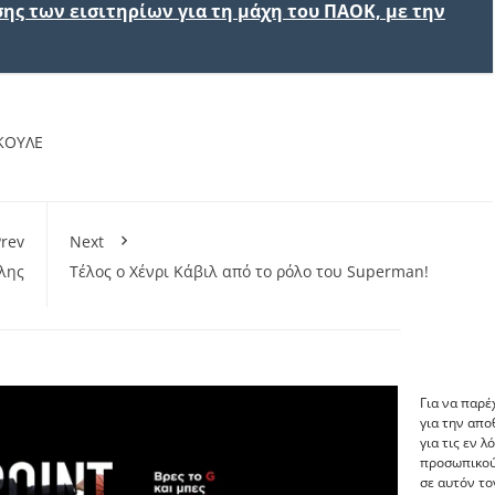
σης των εισιτηρίων για τη μάχη του ΠΑΟΚ, με την
ΚΟΥΛΕ
rev
Next
λης
Τέλος ο Χένρι Κάβιλ από το ρόλο του Superman!
Για να παρέ
για την απ
για τις εν 
προσωπικού
σε αυτόν το