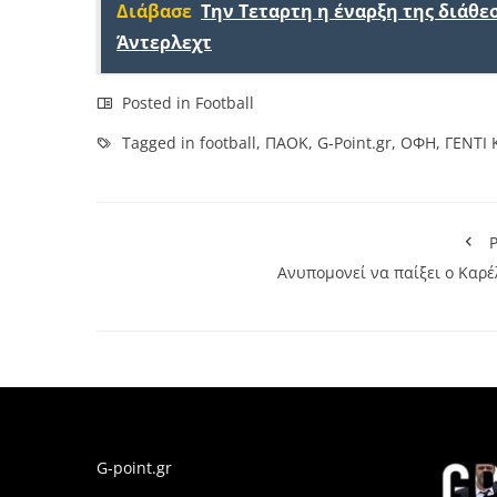
Διάβασε
Την Τεταρτη η έναρξη της διάθε
Άντερλεχτ
Posted in
Football
Tagged in
football
,
ΠΑΟΚ
,
G-Point.gr
,
ΟΦΗ
,
ΓΕΝΤΙ 
P
Ανυπομονεί να παίξει ο Καρέ
G-point.gr