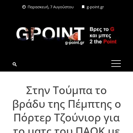
Skip
Παρασκευή, 7 Αυγούστου
g-point.gr
to
content
G-POINT.GR
Στην Τούμπα το
βράδυ της Πέμπτης ο
Πόρτερ Τζούνιορ για
το ματς του ΠΑΟΚ με