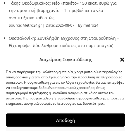
Τάκης Θεοδωρικάκος: Νέο «πακέτο» 150 εκατ. ευρώ για
την αμυντική βιομηχανία – Τι προβλέπει το νέο
αναπτυξιακό καθεστώς
Source:
Metro24.gr
Date: 2026-08-07
By metro24
Θεσσαλονίκη: Συνελήφθη 69χρονος στη Σταυρούπολη –
Είχε κρύψει δύο λαθρομετανάστες στο πορτ μπαγκάζ
Source:
Metro24.gr
Date: 2026-08-07
By Stella Patsia
Διαχείριση Συγκατάθεσης
Για να παρέχουμε την καλύτερη εμπειρία, χρησιμοποιούμε τεχνολογίες
όπως cookies για την αποθήκευση ή/και την πρόσβαση σε πληροφορίες
συσκευών. Η συγκατάθεση για τις εν λόγω τεχνολογίες θα μας επιτρέψει
να επεξεργαστούμε δεδομένα προσωπικού χαρακτήρα, όπως
G-point.gr
συμπεριφορά περιήγησης ή μοναδικά αναγνωριστικά σε αυτόν τον
ιστότοπο. Η μη συγκατάθεση ή η ανάκληση της συγκατάθεσης, μπορεί να
επηρεάσει αρνητικά ορισμένες λειτουργίες και δυνατότητες.
Αποδοχή