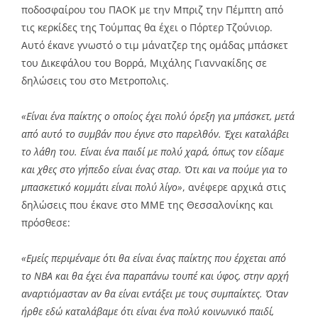
ποδοσφαίρου του
ΠΑΟΚ
με την Μπριζ την Πέμπτη από
τις κερκίδες της Τούμπας θα έχει ο Πόρτερ Τζούνιορ.
Αυτό έκανε γνωστό ο τιμ μάνατζερ της ομάδας μπάσκετ
του Δικεφάλου του Βορρά, Μιχάλης Γιαννακίδης σε
δηλώσεις του στο Μετροπολις.
«Είναι ένα παίκτης ο οποίος έχει πολύ όρεξη για μπάσκετ, μετά
από αυτό το συμβάν που έγινε στο παρελθόν. Έχει καταλάβει
το λάθη του. Είναι ένα παιδί με πολύ χαρά, όπως τον είδαμε
και χθες στο γήπεδο είναι ένας σταρ. Ότι και να πούμε για το
μπασκετικό κομμάτι είναι πολύ λίγο»
, ανέφερε αρχικά στις
δηλώσεις που έκανε στο ΜΜΕ της Θεσσαλονίκης και
πρόσθεσε:
«Εμείς περιμέναμε ότι θα είναι ένας παίκτης που έρχεται από
το NBA και θα έχει ένα παραπάνω τουπέ και ύφος, στην αρχή
αναρτιόμασταν αν θα είναι εντάξει με τους συμπαίκτες. Όταν
ήρθε εδώ καταλάβαμε ότι είναι ένα πολύ κοινωνικό παιδί,