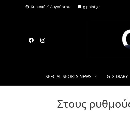
Skip
Κυριακή, 9 Αυγούστου
g-point.gr
to
content
SPECIAL SPORTS NEWS
G-G DIARY
Στους ρυθμούς