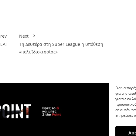
rev
Next
ΕΑ!
Τη Δευτέρα στη Super League η υπόθεση
«πολυϊδιοκτησίας»
Για να παρέ
για την απ
για τις εν 
προσωπικού
σε αυτόν το
επηρεάσει α
Απ