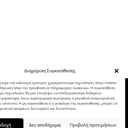
Διαχείριση Συγκατάθεσης
χουμε την καλύτερη εμπειρία, χρησιμοποιούμε τεχνολογίες όπως cookies
οθήκευση ή/και την πρόσβαση σε πληροφορίες συσκευών. Η συγκατάθεση
λόγω τεχνολογίες θα μας επιτρέψει να επεξεργαστούμε δεδομένα
 χαρακτήρα, όπως συμπεριφορά περιήγησης ή μοναδικά αναγνωριστικά
ν ιστότοπο. Η μη συγκατάθεση ή η ανάκληση της συγκατάθεσης, μπορεί να
ρνητικά ορισμένες λειτουργίες και δυνατότητες.
οδοχή
Δεν αποδέχομαι
Προβολή προτιμήσεων