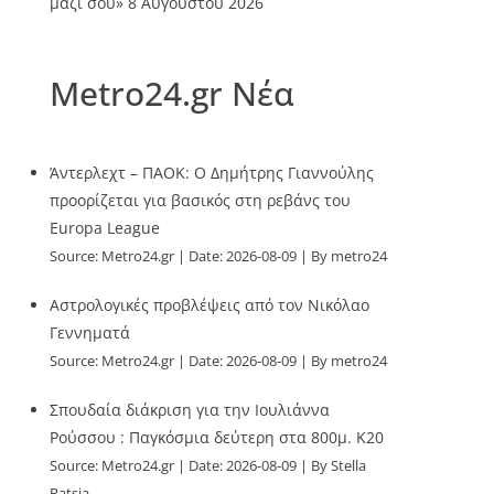
μαζί σου»
8 Αυγούστου 2026
Metro24.gr Νέα
Άντερλεχτ – ΠΑΟΚ: Ο Δημήτρης Γιαννούλης
προορίζεται για βασικός στη ρεβάνς του
Europa League
Source:
Metro24.gr
Date: 2026-08-09
By metro24
Αστρολογικές προβλέψεις από τον Νικόλαο
Γεννηματά
Source:
Metro24.gr
Date: 2026-08-09
By metro24
Σπουδαία διάκριση για την Ιουλιάννα
Ρούσσου : Παγκόσμια δεύτερη στα 800μ. Κ20
Source:
Metro24.gr
Date: 2026-08-09
By Stella
Patsia