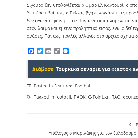
Σίγουρα δεν υπολογίζεται ο Ομάρ Ελ Καντουρί, ο οπο
δευτέρου βαθμού, ο Πέλκας βγήκε νοκ-άουτ τις προ
δεν αγωνίστηκαν με τον Πανιώνιο και αναμένεται να
στον λαιμό και έμεινε προληπτικά εκτός, ενώ ο δεύτ
ανάσες. Πάντως, πολλές αλλαγές στο αρχικό σχήμα δ
Facebook
Twitter
Email
Copy
Messenger
Link
Διάβασε
Τούρκικα σενάρια για «ζεστό» 
Posted in
Featured
,
Football
Tagged in
football
,
ΠΑΟΚ
,
G-Point.gr
,
ΠΑΟ
,
σουπερ
P
Υπόλογος ο Μαρινάκης για τον ξυλοδαρμό 