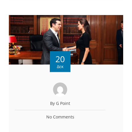
20
Δεκ
By G Point
No Comments