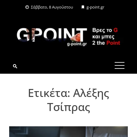
Skip
Σάββατο, 8 Αυγούστου
g-point.gr
to
content
G-POINT.GR
Ετικέτα:
Αλέξης
Τσίπρας