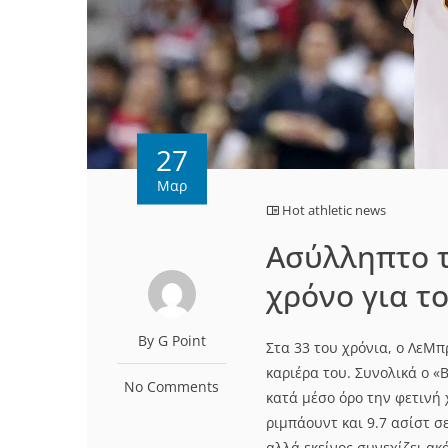
27
Μαρ
Hot athletic news
Ασύλληπτο τ
χρόνο για τ
By G Point
Στα 33 του χρόνια, ο ΛεΜπ
καριέρα του. Συνολικά ο «Β
No Comments
κατά μέσο όρο την φετινή 
ριμπάουντ και 9.7 ασίστ σ
αλλά εκείνος συνεχίζει ακ