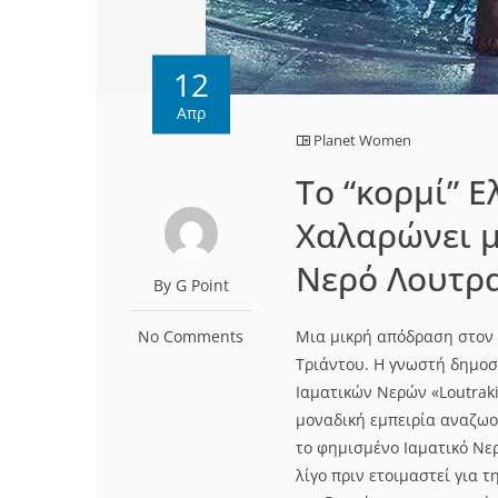
12
Απρ
Planet Women
Το “κορμί” 
Χαλαρώνει μ
Νερό Λουτρα
By G Point
No Comments
Μια μικρή απόδραση στον 
Τριάντου. Η γνωστή δημοσ
Ιαματικών Νερών «Loutrak
μοναδική εμπειρία αναζωο
το φημισμένο Ιαματικό Νε
λίγο πριν ετοιμαστεί για 