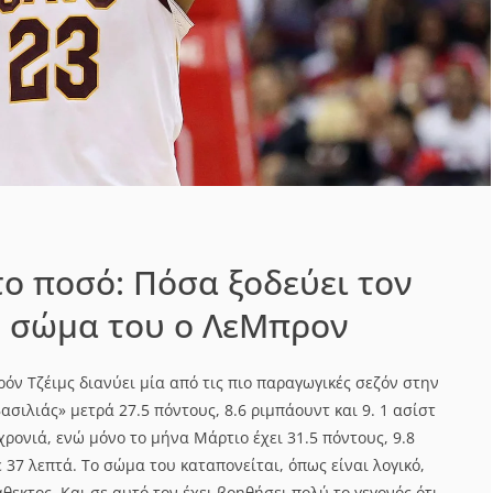
ο ποσό: Πόσα ξοδεύει τον
ο σώμα του ο ΛεΜπρον
ρόν Τζέιμς διανύει μία από τις πιο παραγωγικές σεζόν στην
ασιλιάς» μετρά 27.5 πόντους, 8.6 ριμπάουντ και 9. 1 ασίστ
χρονιά, ενώ μόνο το μήνα Μάρτιο έχει 31.5 πόντους, 9.8
ε 37 λεπτά. Το σώμα του καταπονείται, όπως είναι λογικό,
άθεκτος. Και σε αυτό τον έχει βοηθήσει πολύ το γεγονός ότι