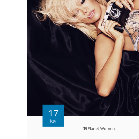
17
Ιαν
Planet Women