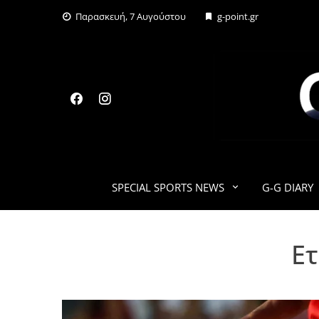
Skip
Παρασκευή, 7 Αυγούστου
g-point.gr
to
content
SPECIAL SPORTS NEWS
G-G DIARY
Ετ