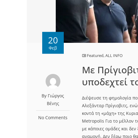
20
Φεβ
Featured
,
ALL INFO
Με Πρίγιοβι
υποδεχτεί τ
By Γιώργος
Διέψευσε τη φημολογία πο
Βένης
Αλεξάνταρ Πρίγιοβιτς, εν
κοντά τη «μάχη» της Κυρι
No Comments
Metropolis Για το μέλλον 
με κάποιες ομάδες και δεν
αναμονή. Δεν ξέρω ποιο θα