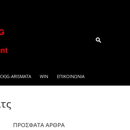
.GR
CK)G-ARISMATA
WIN
ΕΠΙΚΟΙΝΩΝΊΑ
ιτς
ΠΡΌΣΦΑΤΑ ΆΡΘΡΑ