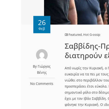
26
Φεβ
Featured
,
Hot G-ossip
Σαββίδης-Πρ
διατηρούν ε
By Γιώργος
Από νωρίς την Κυριακή, ο 
Βένης
ευκαιρία να τα πει με του
νιώθει στο περιβάλλον του
No Comments
προσπεράσει έτσι εύκολα. 
σημαντικό ρόλο στο δέσιμο
έχει με τον Ιβάν Σαββίδη.
φάνηκε την Κυριακή. Ο ιδι