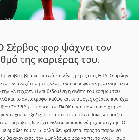
 Ο Σέρβος φορ ψάχνει τον
θμό της καριέρας του.
Πρίγιοβιτς βρίσκεται εδώ και λίγες μέρες στις ΗΠΑ. Ο πρώην
κεται σε αναζήτηση της νέας του ποδοσφαιρικής στέγης μετά
την Αλ Ιτιχάντ. Είναι δεδομένη η αγάπη του κόσμου του
λλά και το αντίστροφο, καθώς και οι άψογες σχέσεις που έχει
ν Ιβάν Σαββίδη. Η πόρτα του ΠΑΟΚ είναι πάντα ανοιχτή και
ρι να έχουμε εξελίξεις σε αυτό το επίπεδο. Ίσως να παίζει
τι ο Πρίγιοβιτς δεν έχει «κλέισει» πουθενά μέχρι στιγμής. Ο
 με ομάδες του MLS, αλλά δεν φαίνεται προς το παρόν να
ου θα αναγκάσει τον υψηλόσωμο φορ να πει το «ναι». Ίσως