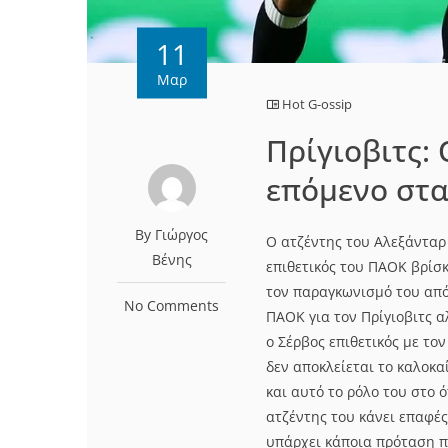
11
Μαρ
Hot G-ossip
Πρίγιοβιτς:
επόμενο στα
By Γιώργος
Ο ατζέντης του Αλεξάνταρ 
Βένης
επιθετικός του ΠΑΟΚ βρίσ
τον παραγκωνισμό του από 
No Comments
ΠΑΟΚ για τον Πρίγιοβιτς α
ο Σέρβος επιθετικός με το
δεν αποκλείεται το καλοκαί
και αυτό το ρόλο του στο ό
ατζέντης του κάνει επαφές
υπάρχει κάποια πρόταση π