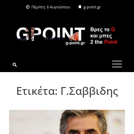
Skip
Πέμπτη, 6 Αυγούστου
g-point.gr
to
content
G-POINT.GR
Ετικέτα:
Γ.Σαββιδης