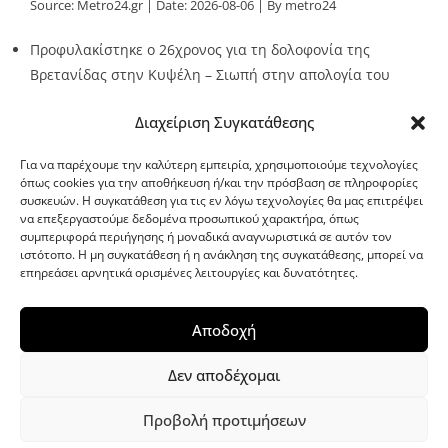
Source:
Metro24.gr
Date: 2026-08-06
By metro24
Προφυλακίστηκε ο 26χρονος για τη δολοφονία της
Βρετανίδας στην Κυψέλη – Σιωπή στην απολογία του
Source:
Metro24.gr
Date: 2026-08-06
By metro24
Διαχείριση Συγκατάθεσης
Για να παρέχουμε την καλύτερη εμπειρία, χρησιμοποιούμε τεχνολογίες
όπως cookies για την αποθήκευση ή/και την πρόσβαση σε πληροφορίες
συσκευών. Η συγκατάθεση για τις εν λόγω τεχνολογίες θα μας επιτρέψει
να επεξεργαστούμε δεδομένα προσωπικού χαρακτήρα, όπως
G-point.gr
συμπεριφορά περιήγησης ή μοναδικά αναγνωριστικά σε αυτόν τον
ιστότοπο. Η μη συγκατάθεση ή η ανάκληση της συγκατάθεσης, μπορεί να
επηρεάσει αρνητικά ορισμένες λειτουργίες και δυνατότητες.
Αποδοχή
Δεν αποδέχομαι
Προβολή προτιμήσεων