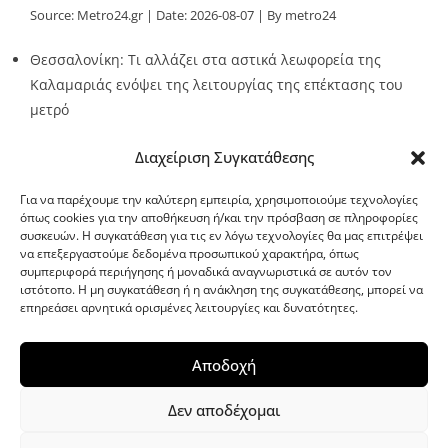
Source:
Metro24.gr
Date: 2026-08-07
By metro24
Θεσσαλονίκη: Τι αλλάζει στα αστικά λεωφορεία της
Καλαμαριάς ενόψει της λειτουργίας της επέκτασης του
μετρό
Source:
Metro24.gr
Date: 2026-08-07
By metro24
Διαχείριση Συγκατάθεσης
Για να παρέχουμε την καλύτερη εμπειρία, χρησιμοποιούμε τεχνολογίες
όπως cookies για την αποθήκευση ή/και την πρόσβαση σε πληροφορίες
συσκευών. Η συγκατάθεση για τις εν λόγω τεχνολογίες θα μας επιτρέψει
να επεξεργαστούμε δεδομένα προσωπικού χαρακτήρα, όπως
G-point.gr
συμπεριφορά περιήγησης ή μοναδικά αναγνωριστικά σε αυτόν τον
ιστότοπο. Η μη συγκατάθεση ή η ανάκληση της συγκατάθεσης, μπορεί να
επηρεάσει αρνητικά ορισμένες λειτουργίες και δυνατότητες.
Αποδοχή
Δεν αποδέχομαι