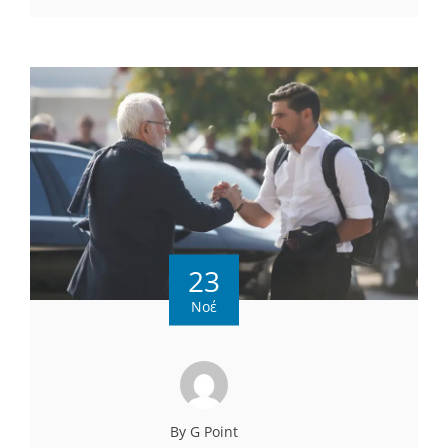
23
Νοέ
By G Point