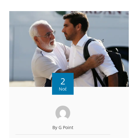
2
Νοέ
By G Point