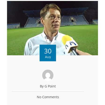
30
Αυγ
By G Point
No Comments