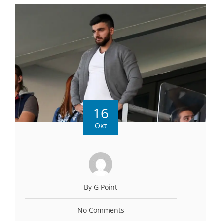
16
Οκτ
By G Point
No Comments