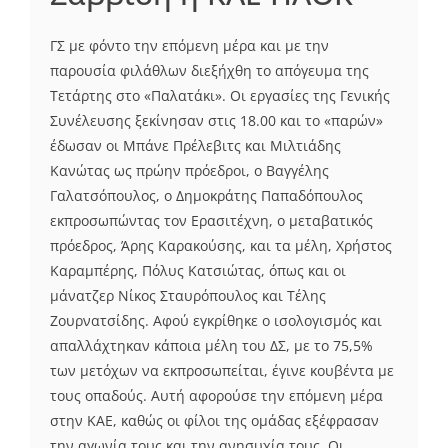
ΓΣ με φόντο την επόμενη μέρα και με την
παρουσία φιλάθλων διεξήχθη το απόγευμα της
Τετάρτης στο «Παλατάκι». Οι εργασίες της Γενικής
Συνέλευσης ξεκίνησαν στις 18.00 και το «παρών»
έδωσαν οι Μπάνε Πρέλεβιτς και Μιλτιάδης
Κανώτας ως πρώην πρόεδροι, ο Βαγγέλης
Γαλατσόπουλος, ο Δημοκράτης Παπαδόπουλος
εκπροσωπώντας τον Ερασιτέχνη, ο μεταβατικός
πρόεδρος, Άρης Καρακούσης, και τα μέλη, Χρήστος
Καραμπέρης, Πόλυς Κατσιώτας, όπως και οι
μάνατζερ Νίκος Σταυρόπουλος και Τέλης
Ζουρνατσίδης. Αφού εγκρίθηκε ο ισολογισμός και
απαλλάχτηκαν κάποια μέλη του ΔΣ, με το 75,5%
των μετόχων να εκπροσωπείται, έγινε κουβέντα με
τους οπαδούς. Αυτή αφορούσε την επόμενη μέρα
στην ΚΑΕ, καθώς οι φίλοι της ομάδας εξέφρασαν
την αγωνία τους και την ανησυχία τους. Οι