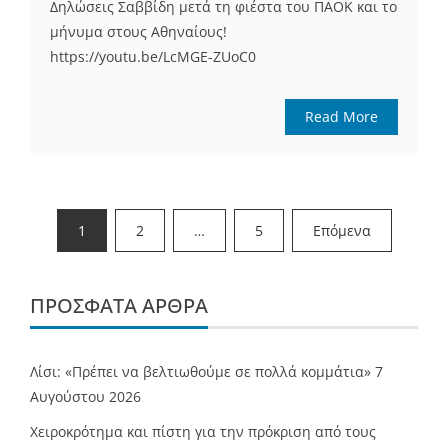
Δηλώσεις Σαββίδη μετά τη φιέστα του ΠΑΟΚ και το
μήνυμα στους Αθηναίους!
https://youtu.be/LcMGE-ZUoC0
Read More
Σελιδοποίηση
1
2
…
5
Επόμενα
άρθρων
ΠΡΌΣΦΑΤΑ ΆΡΘΡΑ
Λίσι: «Πρέπει να βελτιωθούμε σε πολλά κομμάτια»
7
Αυγούστου 2026
Χειροκρότημα και πίστη για την πρόκριση από τους