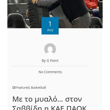
1
Αυγ
By G Point
No Comments
Featured
,
Basketball
Με το μυαλό… στον
Σαββίδη η ΚΑΕ ΠΑΟΚ