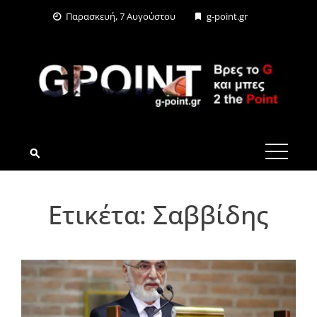
Skip
Παρασκευή, 7 Αυγούστου
g-point.gr
to
content
G-POINT.GR
Ετικέτα:
Σαββίδης