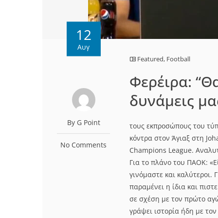
12
Αυγ
Featured
,
Football
Φερέιρα: “Θ
δυνάμεις μα
By G Point
τους εκπροσώπους του τύπ
κόντρα στον Άγιαξ στη Joh
No Comments
Champions League. Αναλυ
Για το πλάνο του ΠΑΟΚ: «Ε
γινόμαστε και καλύτεροι. 
παραμένει η ίδια και πιστ
σε σχέση με τον πρώτο αγώ
γράψει ιστορία ήδη με το