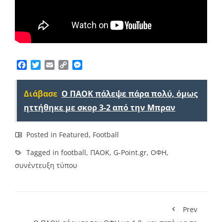
Facebook
Twitter
Email
Copy
Messenger
Link
Διάβασε
Ο ΠΑΟΚ πάλεψε πάρα πολύ, όμως
ηττήθηκε με σκορ 3-2 από την Μπραν
Posted in
Featured
,
Football
Tagged in
football
,
ΠΑΟΚ
,
G-Point.gr
,
ΟΦΗ
,
συνέντευξη τύπου
Prev