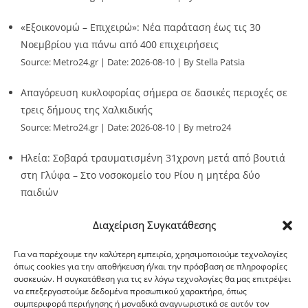
«Εξοικονομώ – Επιχειρώ»: Νέα παράταση έως τις 30
Νοεμβρίου για πάνω από 400 επιχειρήσεις
Source:
Metro24.gr
Date: 2026-08-10
By Stella Patsia
Απαγόρευση κυκλοφορίας σήμερα σε δασικές περιοχές σε
τρεις δήμους της Χαλκιδικής
Source:
Metro24.gr
Date: 2026-08-10
By metro24
Ηλεία: Σοβαρά τραυματισμένη 31χρονη μετά από βουτιά
στη Γλύφα – Στο νοσοκομείο του Ρίου η μητέρα δύο
παιδιών
Source:
Metro24.gr
Date: 2026-08-10
By metro24
Διαχείριση Συγκατάθεσης
Για να παρέχουμε την καλύτερη εμπειρία, χρησιμοποιούμε τεχνολογίες
όπως cookies για την αποθήκευση ή/και την πρόσβαση σε πληροφορίες
συσκευών. Η συγκατάθεση για τις εν λόγω τεχνολογίες θα μας επιτρέψει
να επεξεργαστούμε δεδομένα προσωπικού χαρακτήρα, όπως
G-point.gr
συμπεριφορά περιήγησης ή μοναδικά αναγνωριστικά σε αυτόν τον