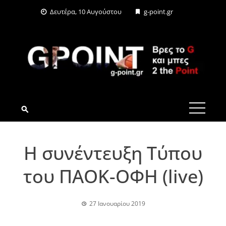
Skip
Δευτέρα, 10 Αυγούστου
g-point.gr
to
content
G-POINT.GR
Η συνέντευξη Τύπου
του ΠΑΟΚ-ΟΦΗ (live)
27 Ιανουαρίου 2019