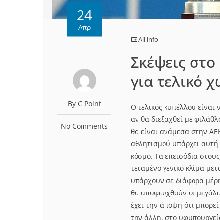
24
Απρ
All info
Σκέψεις στο
για τελικό 
By G Point
O τελικός κυπέλλου είναι 
αν θα διεξαχθεί με φιλάθλο
No Comments
θα είναι ανάμεσα στην ΑΕ
αθλητισμού υπάρχει αυτή 
κόσμο. Τα επεισόδια στου
τεταμένο γενικό κλίμα μετ
υπάρχουν σε διάφορα μέρη 
θα αποφευχθούν οι μεγάλες
έχει την άποψη ότι μπορεί
την άλλη, στο υφυπουργείο