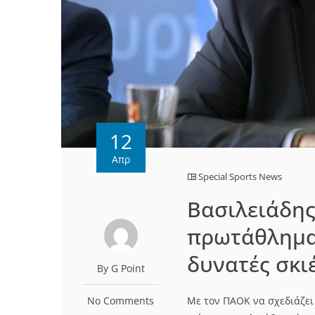
12
Απρ
Special Sports News
Βασιλειάδης
πρωτάθλημα 
δυνατές σκι
By G Point
No Comments
Με τον ΠΑΟΚ να σχεδιάζει