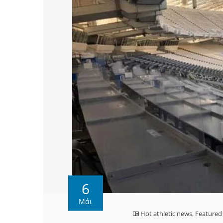
6
Μάι
Hot athletic news
,
Featured