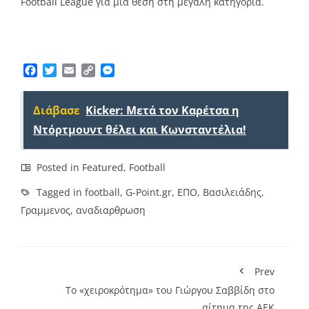
Football League για μια θέση στη μεγάλη κατηγορία.
Facebook
Twitter
Email
Copy
Messenger
Link
Διάβασε
Kicker: Μετά τον Καρέτσα η
Ντόρτμουντ θέλει και Κωνσταντέλια!
Posted in
Featured
,
Football
Tagged in
football
,
G-Point.gr
,
ΕΠΟ
,
Βασιλειάδης
,
Γραμμενος
,
αναδιαρθρωση
Prev
Το «χειροκρότημα» του Γιώργου Σαββίδη στο
αίτημα της ΑΕΚ