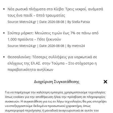
Νέα ρωσικά πλήγματα στο Κίεβο: Τρεις νεκροί, ανάμεσά
τους ένα παιδί – Επτά τραυματίες
Source:
Metro24.gr
Date: 2026-08-08
By Stella Patsia
Σούπερ μάρκετ: Μειώσεις τιμών έως 7% σε πάνω από
1.000 προϊόντα – Πότε ξεκινούν
Source:
Metro24.gr
Date: 2026-08-08
By metro24
Θεσσαλονίκη: Τέσσερις συλλήψεις για ναρκωτικά σε
ελέγχους της ΕΛ.ΑΣ. στην Τούμπα – Στο στόχαστρο η
παραβατικότητα ανηλίκων
Source:
Metro24.gr
Date: 2026-08-08
By metro24
Διαχείριση Συγκατάθεσης
Για να παρέχουμε την καλύτερη εμπειρία, χρησιμοποιούμε τεχνολογίες
όπως cookies για την αποθήκευση ή/και την πρόσβαση σε πληροφορίες
συσκευών. Η συγκατάθεση για τις εν λόγω τεχνολογίες θα μας επιτρέψει
να επεξεργαστούμε δεδομένα προσωπικού χαρακτήρα, όπως
G-point.gr
συμπεριφορά περιήγησης ή μοναδικά αναγνωριστικά σε αυτόν τον