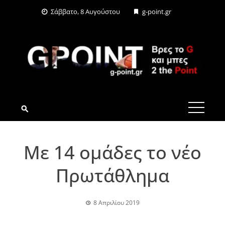
Skip
Σάββατο, 8 Αυγούστου
g-point.gr
to
content
G-POINT.GR
Με 14 ομάδες το νέο
Πρωτάθλημα
8 Απριλίου 2019