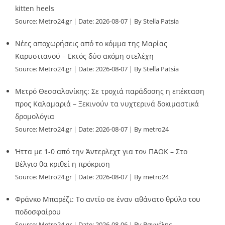
kitten heels
Source:
Metro24.gr
Date: 2026-08-07
By Stella Patsia
Νέες αποχωρήσεις από το κόμμα της Μαρίας
Καρυστιανού – Εκτός δύο ακόμη στελέχη
Source:
Metro24.gr
Date: 2026-08-07
By Stella Patsia
Μετρό Θεσσαλονίκης: Σε τροχιά παράδοσης η επέκταση
προς Καλαμαριά – Ξεκινούν τα νυχτερινά δοκιμαστικά
δρομολόγια
Source:
Metro24.gr
Date: 2026-08-07
By metro24
Ήττα με 1-0 από την Άντερλεχτ για τον ΠΑΟΚ – Στο
Βέλγιο θα κριθεί η πρόκριση
Source:
Metro24.gr
Date: 2026-08-07
By metro24
Φράνκο Μπαρέζι: Το αντίο σε έναν αθάνατο θρύλο του
ποδοσφαίρου
Source:
Metro24.gr
Date: 2026-08-06
By Βαγγέλης