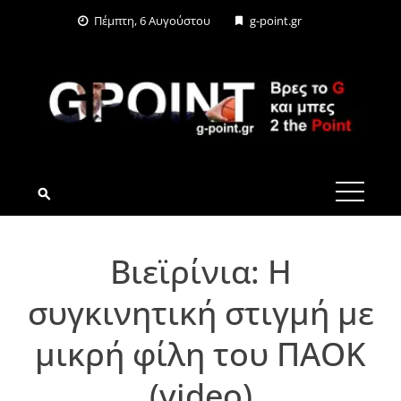
Skip
Πέμπτη, 6 Αυγούστου
g-point.gr
to
content
G-POINT.GR
Βιεϊρίνια: Η
συγκινητική στιγμή με
μικρή φίλη του ΠΑΟΚ
(video)