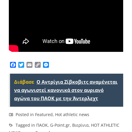
Facebook
Twitter
Email
Copy
Messenger
Link
Διάβασε
Ο Αντρίγια Ζίβκοβιτς αναμένεται
να αγωνιστεί κανονικά στον αυριανό
αγώνα του ΠΑΟΚ με την Άντερλεχτ
Posted in
Featured
,
Hot athletic news
Tagged in
ΠΑΟΚ
,
G-Point.gr
,
Βιερϊνια
,
HOT ATHLETIC