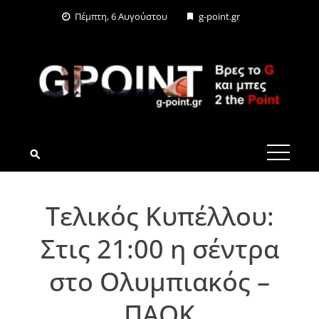
Skip
Πέμπτη, 6 Αυγούστου
g-point.gr
to
content
G-POINT.GR
Τελικός Κυπέλλου:
Στις 21:00 η σέντρα
στο Ολυμπιακός –
ΠΑΟΚ